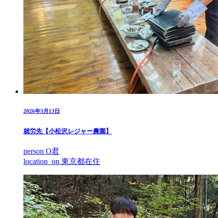
2026年3月13日
就労先【小松沢レジャー農園】
person
O君
location_on
東京都在住