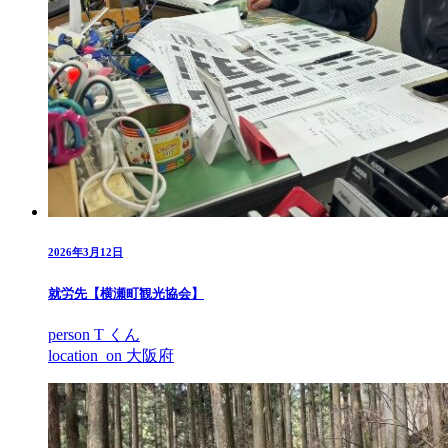
2026年3月12日
就労先【横瀬町観光協会】
person
T くん
location_on
大阪府