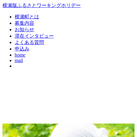
コ
横瀬版ふるさとワーキングホリデー
ン
横瀬町とは
テ
募集内容
ン
お知らせ
ツ
滞在インタビュー
本
よくある質問
文
申込み
へ
home
現
ス
mail
在
キ
の
ッ
ペ
プ
ー
ジ