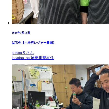
2026年3月13日
就労先【小松沢レジャー農園】
person
S さん
location_on
神奈川県在住