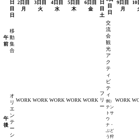
日
日
2日目
3日目
4日目
5日目
6日目
9日目
1
目
目
目
月
火
水
木
金
月
日
日
土
交
流
移
会
午
動
観
前
集
光
合
ア
ク
テ
ィ
ビ
テ
フ
ィ
オ
リ
WORK
WORK
WORK
WORK
WORK
WORK
W
例）
リ
ー
テン
エ
トサ
ン
午
ウ
テ
後
ナ・
ー
ぶど
シ
う狩