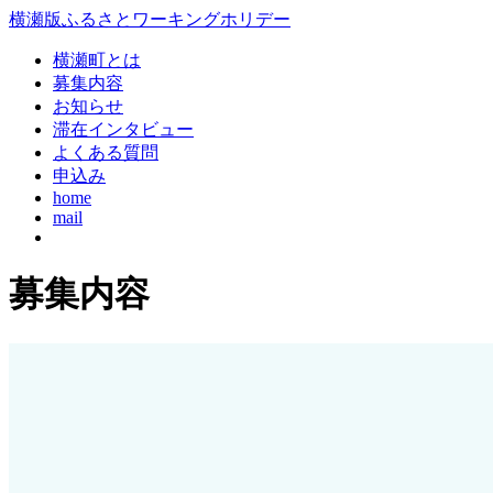
コ
横瀬版ふるさとワーキングホリデー
ン
横瀬町とは
テ
募集内容
ン
お知らせ
ツ
滞在インタビュー
本
よくある質問
文
申込み
へ
home
ス
mail
キ
ッ
プ
募集内容