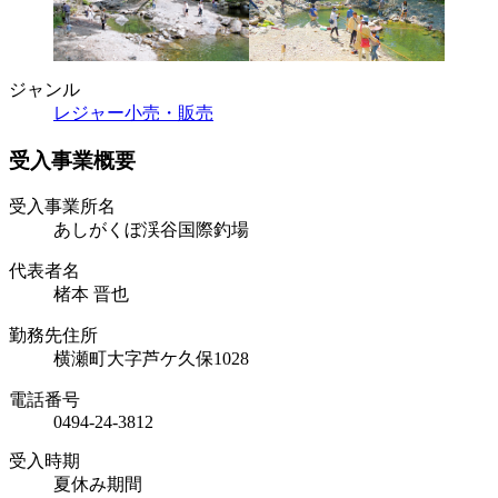
ジャンル
レジャー
小売・販売
受入事業概要
受入事業所名
あしがくぼ渓谷国際釣場
代表者名
楮本 晋也
勤務先住所
横瀬町大字芦ケ久保1028
電話番号
0494-24-3812
受入時期
夏休み期間