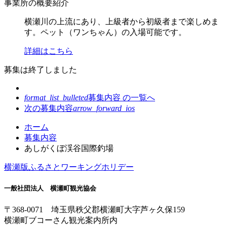
事業所の概要紹介
横瀬川の上流にあり、上級者から初級者まで楽しめま
す。ペット（ワンちゃん）の入場可能です。
詳細はこちら
募集は終了しました
format_list_bulleted
募集内容 の
一覧へ
次の募集内容
arrow_forward_ios
コ
ペ
ホーム
ン
ー
募集内容
テ
ジ
あしがくぼ渓谷国際釣場
ン
の
横瀬版ふるさとワーキングホリデー
ツ
先
本
頭
一般社団法人 横瀬町観光協会
文
へ
の
戻
〒368-0071 埼玉県秩父郡横瀬町大字芦ヶ久保159
先
る
横瀬町ブコーさん観光案内所内
頭