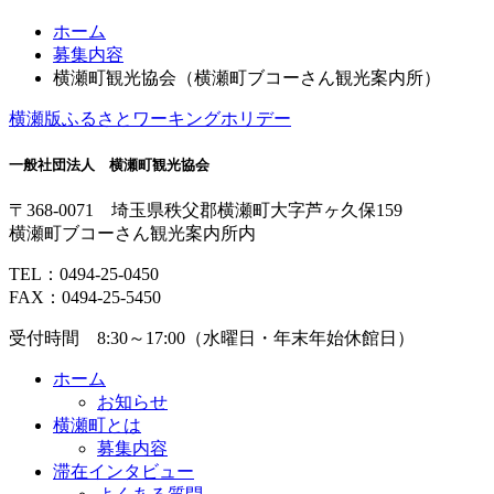
コ
ペ
ホーム
ン
ー
募集内容
テ
ジ
横瀬町観光協会（横瀬町ブコーさん観光案内所）
ン
の
横瀬版ふるさとワーキングホリデー
ツ
先
本
頭
一般社団法人 横瀬町観光協会
文
へ
の
戻
〒368-0071 埼玉県秩父郡横瀬町大字芦ヶ久保159
先
る
横瀬町ブコーさん観光案内所内
頭
へ
TEL：
0494-25-0450
戻
FAX：0494-25-5450
る
受付時間 8:30～17:00（水曜日・年末年始休館日）
ホーム
お知らせ
横瀬町とは
募集内容
滞在インタビュー