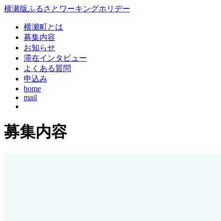
コ
横瀬版ふるさとワーキングホリデー
ン
横瀬町とは
テ
募集内容
ン
お知らせ
ツ
滞在インタビュー
本
よくある質問
文
申込み
へ
home
ス
mail
キ
ッ
プ
募集内容