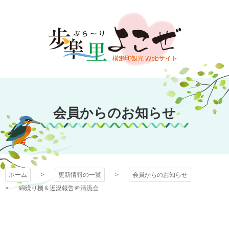
コ
ン
テ
ン
ツ
本
文
歩楽～里（ぶら～
へ
ス
会員からのお知らせ
り）よこぜ
キ
ッ
プ
ホーム
更新情報の一覧
会員からのお知らせ
綿繰り機＆近況報告＠清流会