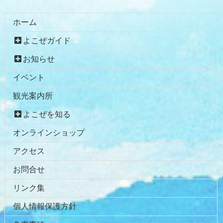
ン
ー
テ
ジ
ホーム
ン
の
よこぜガイド
ツ
先
本
頭
お知らせ
文
へ
イベント
の
戻
先
る
観光案内所
頭
へ
よこぜを知る
戻
オンラインショップ
る
アクセス
お問合せ
リンク集
個人情報保護方針