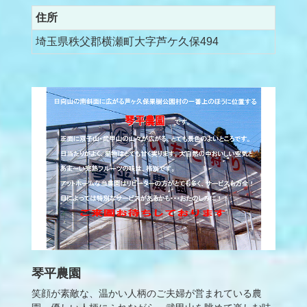
住所
埼玉県秩父郡横瀬町大字芦ケ久保494
琴平農園
笑顔が素敵な、温かい人柄のご夫婦が営まれている農