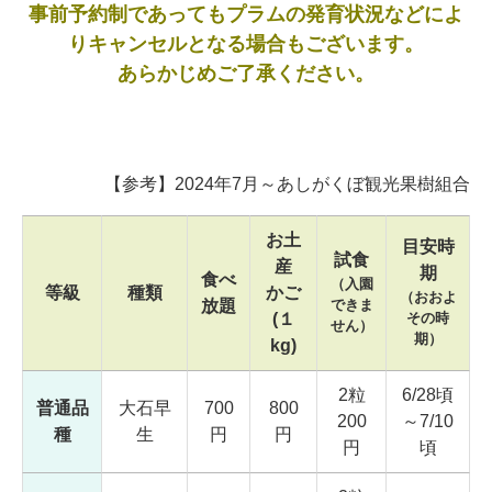
事前予約制であってもプラムの発育状況などによ
りキャンセルとなる場合もございます。
あらかじめご了承ください。
【参考】2024年7月～あしがくぼ観光果樹組合
お土
目安時
試食
産
期
食べ
（入園
等級
種類
かご
（おおよ
放題
できま
(１
その時
せん）
期）
kg)
2粒
6/28頃
普通品
大石早
700
800
200
～7/10
種
生
円
円
円
頃