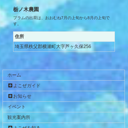
栃ノ木農園
プラムの出荷は、おおむね7月の上旬から8月の上旬で
す。
住所
埼玉県秩父郡横瀬町大字芦ヶ久保256
コ
ペ
ン
ー
ホーム
テ
ジ
ン
の
よこぜガイド
ツ
先
お知らせ
本
頭
文
へ
イベント
の
戻
観光案内所
先
る
頭
よこぜを知る