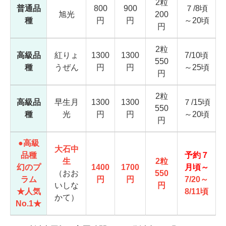
2粒
普通品
800
900
７/8頃
旭光
200
種
円
円
～20頃
円
2粒
高級品
紅りょ
1300
1300
7/10頃
550
種
うぜん
円
円
～25頃
円
2粒
高級品
早生月
1300
1300
７/15頃
550
種
光
円
円
～20頃
円
●高級
大石中
品種
予約７
生
2粒
幻のプ
1400
1700
月頃～
（おお
550
ラム
円
円
7/20～
いしな
円
★人気
8/11頃
かて）
No.1★