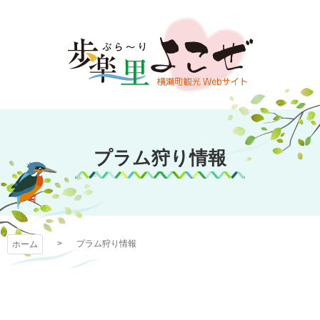
コ
ン
テ
ン
ツ
本
文
歩楽～里（ぶら～
へ
ス
プラム狩り情報
り）よこぜ
キ
ッ
プ
プラム狩り情報
ホーム