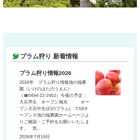
プラム狩り 新着情報
プラム狩り情報2026
2026年 プラム狩り情報池の端農
園（いけのはたのうえん）
（☎0494-22-2452）今後の予定：
大石早生 オープン旭光 オー
プン大石中生(幻のプラム) 7/18オ
ープン※池の端農園ホームページよ
りご確認・ご予約をお願いいたしま
す。 気…
2026年7月19日