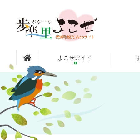
コ
ン
テ
ン
ツ
本
文
歩楽～里
へ
よこぜガイド
ス
キ
ッ
（ぶら～
プ
り）よこぜ