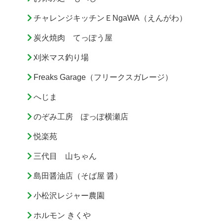
チャレンジキッチンＥNgaWA（えんがわ）
炭火焼肉 てっぽう屋
刈米マス釣り場
Freaks Garage（フリークスガレージ）
へじま
のぞみ工房 ぽっぽ横瀬店
悦楽苑
三代目 山ちゃん
島田醤油店（そば屋 醤）
小松沢レジャー農園
ホルモン きくや