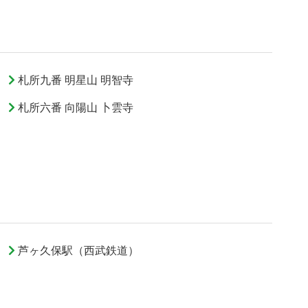
札所九番 明星山 明智寺
札所六番 向陽山 卜雲寺
芦ヶ久保駅（西武鉄道）