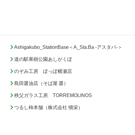
Ashigakubo_StationBase＜A_Sta.Ba -アスタバ-＞
道の駅果樹公園あしがくぼ
のぞみ工房 ぽっぽ横瀬店
島田醤油店（そば屋 醤）
秩父ガラス工房 TORREMOLINOS
つるし柿本舗（株式会社 愼栄）