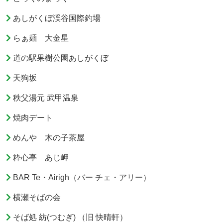
あしがくぼ渓谷国際釣場
らぁ麺 大金星
道の駅果樹公園あしがくぼ
天狗坂
秩父湯元 武甲温泉
焼肉デート
めんや 木の子茶屋
粋心亭 あじ岬
BAR Te・Airigh（バー チェ・アリー）
横瀬そばの会
そば処 紡(つむぎ) （旧 快晴軒）