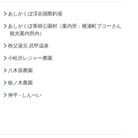
あしがくぼ渓谷国際釣場
あしがくぼ果樹公園村（案内所：横瀬町ブコーさん
観光案内所内）
秩父湯元 武甲温泉
小松沢レジャー農園
八木原農園
栃ノ木農園
伸平 - しんべい