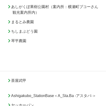
あしがくぼ果樹公園村（案内所：横瀬町ブコーさん
観光案内所内）
まるとみ農園
ちしまぶどう園
琴平農園
茶屋武甲
Ashigakubo_StationBase＜A_Sta.Ba -アスタバ-＞
ヤッホーパン