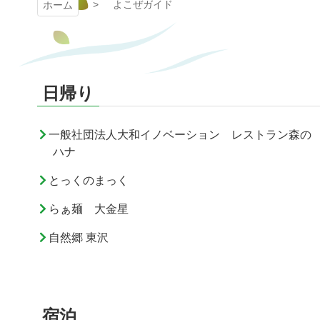
よこぜガイド
ホーム
日帰り
一般社団法人大和イノベーション レストラン森の
ハナ
とっくのまっく
らぁ麺 大金星
自然郷 東沢
宿泊