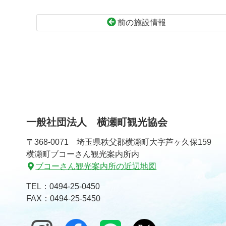
前の施設情報
コ
ペ
ン
ー
テ
ジ
ン
の
ツ
先
本
頭
文
へ
一般社団法人 横瀬町観光協会
の
戻
先
る
〒368-0071 埼玉県秩父郡横瀬町大字芦ヶ久保159
頭
横瀬町ブコーさん観光案内所内
へ
ブコーさん観光案内所の近辺地図
戻
る
TEL：
0494-25-0450
FAX：0494-25-5450