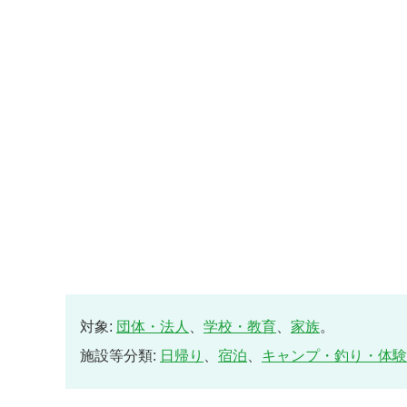
対象:
団体・法人
、
学校・教育
、
家族
。
施設等分類:
日帰り
、
宿泊
、
キャンプ・釣り・体験