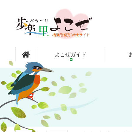
コ
ン
テ
ン
ツ
本
文
歩楽～里
へ
よこぜガイド
ス
キ
ッ
（ぶら～
プ
り）よこぜ