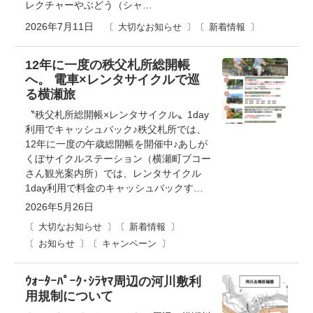
レクチャーやぶどう（シャ…
2026年7月11日
大切なお知らせ
新着情報
12年に一度の秩父札所総開帳
へ。 電車×レンタサイクルで巡
る横瀬旅
〝秩父札所総開帳×レンタサイクル〟1day
利用でキャッシュバック♪秩父札所では、
12年に一度の午歳総開帳を開催中♪あしが
くぼサイクルステーション（横瀬町ブコー
さん観光案内所）では、レンタサイクル
1day利用で料金のキャッシュバックす…
2026年5月26日
大切なお知らせ
新着情報
お知らせ
キャンペーン
ｳｫｰﾀｰﾊﾟｰｸ･ｼﾗﾔﾏ周辺の河川敷利
用規制について