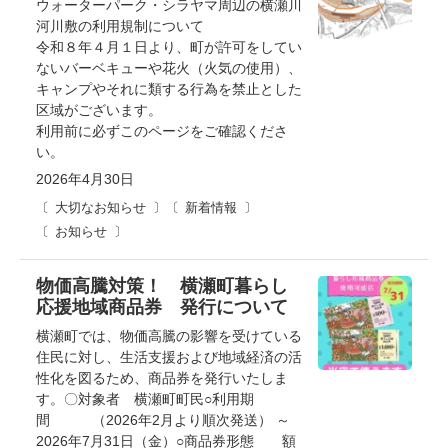
ウォーターパーク・シラヤマ周辺の横瀬川
河川敷の利用規制について
令和８年４月１日より、町が許可をしてい
ないバーベキューや花火（火気の使用）、
キャンプやそれに類する行為を禁止とした
区域がございます。
利用前に必ずこのページをご確認くださ
い。
2026年4月30日
大切なお知らせ
新着情報
お知らせ
物価高騰対策！ 横瀬町暮らし
応援地域商品券 発行について
横瀬町では、物価高騰の影響を受けている
住民に対し、生活支援および地域経済の活
性化を図るため、商品券を発行いたしま
す。〇対象者 横瀬町町民○利用期
間 （2026年2月より順次発送） ～
2026年7月31日（金）○商品券形態 額