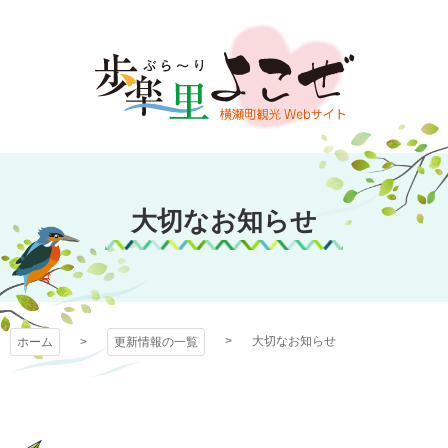
コ
ン
テ
ン
ツ
本
文
歩楽～里（ぶら～
へ
ス
大切なお知らせ
り）よこぜ
キ
ッ
プ
大切なお知らせ
ホーム
更新情報の一覧