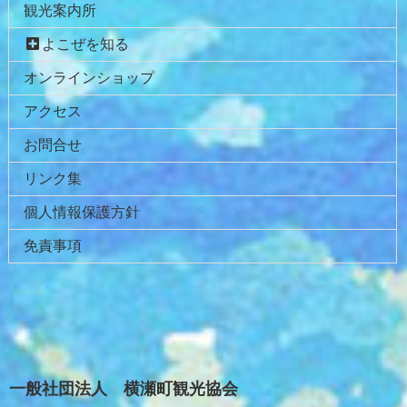
先
る
観光案内所
頭
へ
よこぜを知る
戻
オンラインショップ
る
アクセス
お問合せ
リンク集
個人情報保護方針
免責事項
一般社団法人 横瀬町観光協会