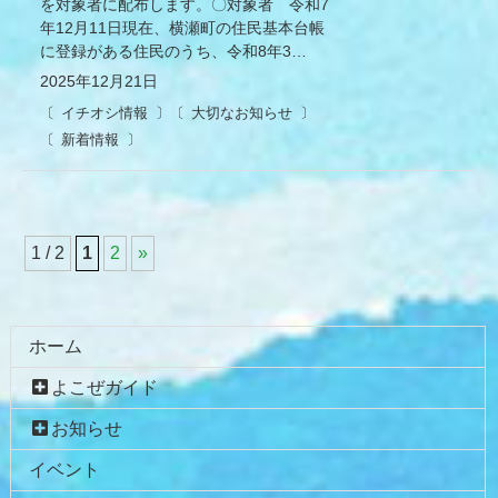
を対象者に配布します。〇対象者 令和7
年12月11日現在、横瀬町の住民基本台帳
に登録がある住民のうち、令和8年3…
2025年12月21日
イチオシ情報
大切なお知らせ
新着情報
1 / 2
1
2
»
コ
ペ
ン
ー
テ
ジ
ホーム
ン
の
よこぜガイド
ツ
先
本
頭
お知らせ
文
へ
イベント
の
戻