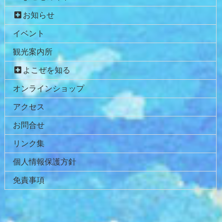
本
頭
お知らせ
文
へ
イベント
の
戻
先
る
観光案内所
頭
へ
よこぜを知る
戻
オンラインショップ
る
アクセス
お問合せ
リンク集
個人情報保護方針
免責事項