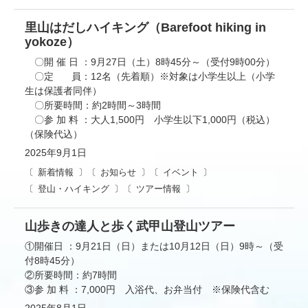
里山はだしハイキング（Barefoot hiking in
yokoze）
〇開 催 日 ：9月27日（土）8時45分～（受付9時00分）
〇定 員：12名（先着順）※対象は小学生以上（小学
生は保護者同伴）
〇所要時間：約2時間～3時間
〇参 加 料 ：大人1,500円 小学生以下1,000円（税込）
（保険代込）
2025年9月1日
新着情報
お知らせ
イベント
登山・ハイキング
ツアー情報
山歩きの達人と歩く武甲山登山ツアー
①開催日 ：9月21日（日）または10月12日（日）9時～（受
付8時45分）
②所要時間：約7時間
③参 加 料 ：7,000円 入浴代、お弁当付 ※保険代含む