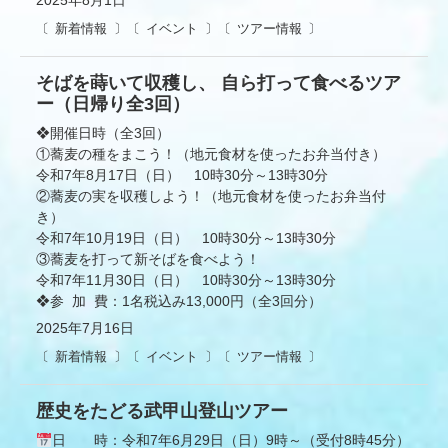
2025年8月1日
新着情報
イベント
ツアー情報
そばを蒔いて収穫し、 自ら打って食べるツア
ー（日帰り全3回）
❖開催日時（全3回）
①蕎麦の種をまこう！（地元食材を使ったお弁当付き）
令和7年8月17日（日） 10時30分～13時30分
②蕎麦の実を収穫しよう！（地元食材を使ったお弁当付
き）
令和7年10月19日（日） 10時30分～13時30分
③蕎麦を打って新そばを食べよう！
令和7年11月30日（日） 10時30分～13時30分
❖参 加 費：1名税込み13,000円（全3回分）
2025年7月16日
新着情報
イベント
ツアー情報
歴史をたどる武甲山登山ツアー
日 時：令和7年6月29日（日）9時～（受付8時45分）