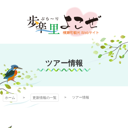
コ
ン
テ
ン
ツ
本
文
歩楽～里（ぶら～
へ
ス
ツアー情報
り）よこぜ
キ
ッ
プ
ツアー情報
ホーム
更新情報の一覧