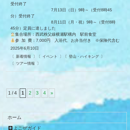
受付終了
7月13日（日）9時～（受付8時45
分）受付終了
8月11日（月・祝）9時～（受付8時
45分）定員に達しました
集合場所：西武秩父線横瀬駅構内 駅前食堂
参 加 費：7,000円 入浴代、お弁当付き ※保険代含む
2025年6月10日
新着情報
イベント
登山・ハイキング
ツアー情報
1 / 4
1
2
3
4
»
コ
ペ
ン
ー
テ
ジ
ホーム
ン
の
よこぜガイド
ツ
先