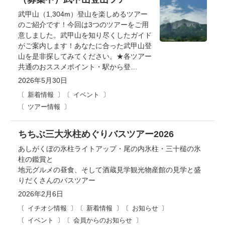
武甲山（1,304m）登山を楽しめるツアー
のご紹介です！今回は3つのツアーをご用
意しました。武甲山を知り尽くしたガイド
がご案内します！あなたに合った武甲山登
山を是非探してみてください。★各ツアー
共通のおススメポイント・駅から登…
2026年5月30日
新着情報
イベント
ツアー情報
ちちぶ三大氷柱めぐりバスツアー2026
あしがくぼの氷柱ライトアップ・尾の内氷柱・三十槌の氷
柱の鑑賞と
地元グルメの昼食、そして酒蔵見学観光物産館の見学と盛
りだくさんのバスツアー
2026年2月6日
イチオシ情報
新着情報
お知らせ
イベント
会員からのお知らせ