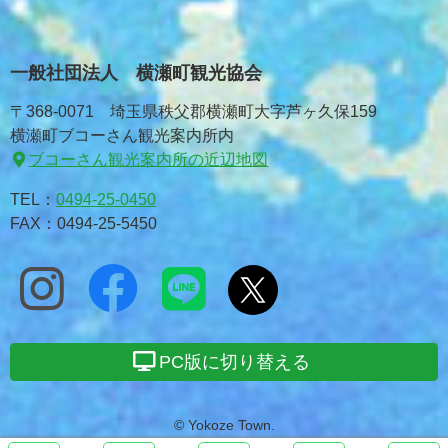
一般社団法人 横瀬町観光協会
〒368-0071 埼玉県秩父郡横瀬町大字芦ヶ久保159
横瀬町ブコーさん観光案内所内
ブコーさん観光案内所の近辺地図
TEL：
0494-25-0450
FAX：0494-25-5450
PC版に切り替える
© Yokoze Town.