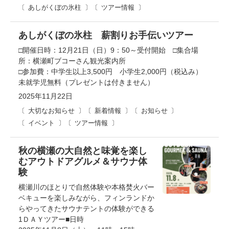
あしがくぼの氷柱
ツアー情報
あしがくぼの氷柱 薪割りお手伝いツアー
□開催日時：12月21日（日）9：50～受付開始 □集合場
所：横瀬町ブコーさん観光案内所
□参加費：中学生以上3,500円 小学生2,000円（税込み）
未就学児無料（プレゼントは付きません）
2025年11月22日
大切なお知らせ
新着情報
お知らせ
イベント
ツアー情報
秋の横瀬の大自然と味覚を楽し
むアウトドアグルメ＆サウナ体
験
横瀬川のほとりで自然体験や本格焚火バー
ベキューを楽しみながら、フィンランドか
らやってきたサウナテントの体験ができる
1ＤＡＹツアー■日時