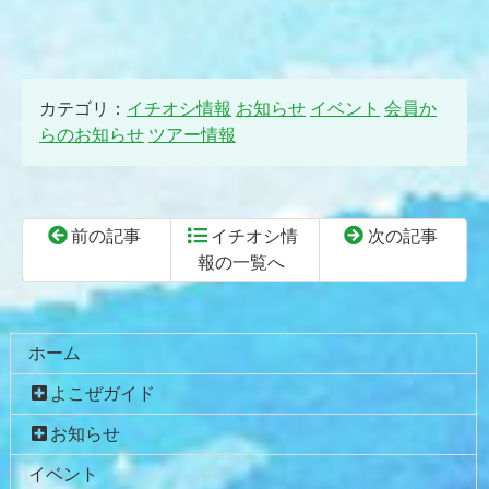
カテゴリ：
イチオシ情報
お知らせ
イベント
会員か
らのお知らせ
ツアー情報
前の記事
イチオシ情
次の記事
報の一覧へ
コ
ペ
ン
ー
テ
ジ
ホーム
ン
の
よこぜガイド
ツ
先
本
頭
お知らせ
文
へ
イベント
の
戻