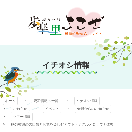
コ
ン
テ
ン
ツ
本
文
歩楽～里（ぶら～
へ
ス
イチオシ情報
り）よこぜ
キ
ッ
プ
ホーム
更新情報の一覧
イチオシ情報
お知らせ
イベント
会員からのお知らせ
ツアー情報
秋の横瀬の大自然と味覚を楽しむアウトドアグルメ＆サウナ体験