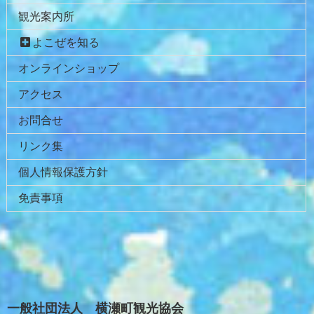
先
る
観光案内所
頭
へ
よこぜを知る
戻
オンラインショップ
る
アクセス
お問合せ
リンク集
個人情報保護方針
免責事項
一般社団法人 横瀬町観光協会