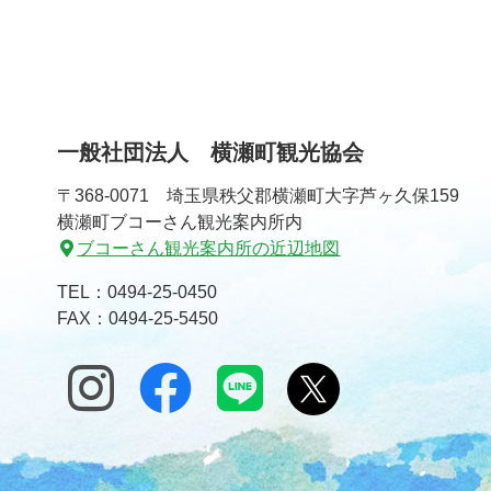
テ
ジ
ン
の
ツ
先
本
頭
文
へ
一般社団法人 横瀬町観光協会
の
戻
先
る
〒368-0071 埼玉県秩父郡横瀬町大字芦ヶ久保159
頭
横瀬町ブコーさん観光案内所内
へ
ブコーさん観光案内所の近辺地図
戻
る
TEL：
0494-25-0450
FAX：0494-25-5450