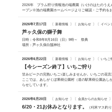
2026年 プラム狩り情報池の端農園（いけのはたのうえん
ープン※池の端農園ホームページよりご確認・ご予約を
2026年7月17日
新着情報
お知らせ
イベン
芦ヶ久保の獅子舞
日時：令和8年8月16日（日）9時～ 祭典
場所：芦ヶ久保白鬚神社
2026年6月22日
新着情報
お知らせ
いちご
【今シーズン終了】いちご狩り
甘みピークの完熟いちご♪楽しみませんか。いちごの花
ここでは、あしがくぼ果樹公園村（道の駅果樹公園あし
らせしています。
2026年6月20日
お知らせ
会員からのお知らせ
6/20・21お休みとなります。
（刈米マス釣り