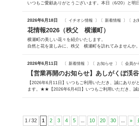
いつもご愛顧ありがとうございます。本日（6/20）と
2026年6月18日
イチオシ情報
新着情報
お
花情報2026（秩父 横瀬町）
横瀬町の美しい花々を紹介いたします。
自然と花を楽しみに、秩父 横瀬町を訪れてみませんか
2026年6月11日
新着情報
お知らせ
会員か
【営業再開のお知らせ】あしがくぼ渓谷
【2026年6月11日】いつもご利用いただき、誠にあ
ます。★★【2026年6月4日】いつもご利用いただき、
1 / 32
1
2
3
4
5
...
10
20
30
...
»
コ
ペ
ン
ー