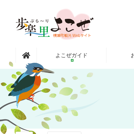
コ
ン
テ
ン
ツ
本
文
歩楽～里
へ
よこぜガイド
ス
キ
ッ
（ぶら～
プ
り）よこぜ