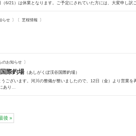
明日（6/21）は休業となります。ご予定にされていた方には、大変申し
知らせ
芝桜情報
。
らのお知らせ
国際釣場
（あしがくぼ渓谷国際釣場）
りがとうございます。河川の整備が整いましたので、12日（金）より営業
誠にあり…
最後 »