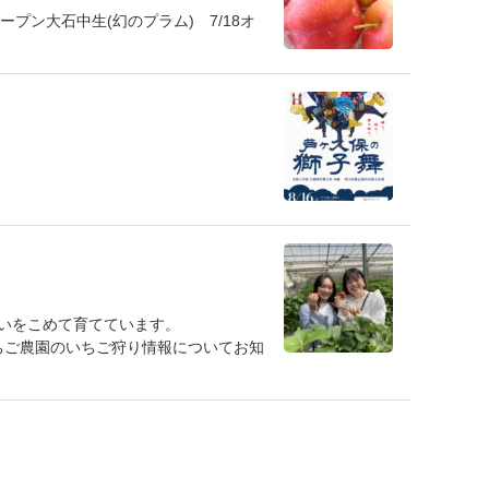
プン大石中生(幻のプラム) 7/18オ
いをこめて育てています。
ちご農園のいちご狩り情報についてお知