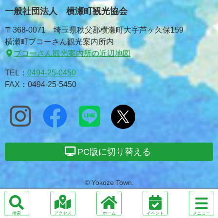
一般社団法人 横瀬町観光協会
〒368-0071 埼玉県秩父郡横瀬町大字芦ヶ久保159
横瀬町ブコーさん観光案内所内
ブコーさん観光案内所の近辺地図
TEL：
0494-25-0450
FAX：0494-25-5450
PC版に切り替える
© Yokoze Town.
サ
イ
検
ア
ホ
メ