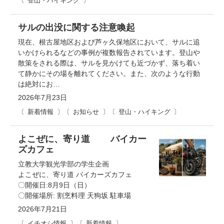
登山・ハイキング
サルの出没に関する注意喚起
現在、根古屋地区および芦ヶ久保地区において、サルに追
いかけられるなどの事例が複数報告されています。登山や
散策をされる際は、サルを見かけても近づかず、落ち着い
て静かにその場を離れてください。また、次のような行動
は絶対にお…
2026年7月23日
新着情報
お知らせ
登山・ハイキング
よこぜに、寄り道 バイカー
ズカフェ
立教大学観光学部の学生企画
よこぜに、寄り道 バイカーズカフェ
〇開催日:8月9日（日）
〇開催場所: 割烹料理 天狗坂 駐車場
2026年7月21日
イチオシ情報
新着情報