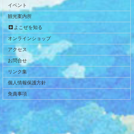
イベント
の
戻
先
る
観光案内所
頭
へ
よこぜを知る
戻
オンラインショップ
る
アクセス
お問合せ
リンク集
個人情報保護方針
免責事項