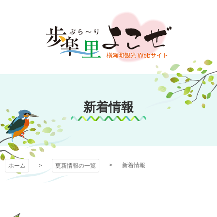
コ
ン
テ
ン
ツ
本
文
歩楽～里（ぶら～
へ
ス
新着情報
り）よこぜ
キ
ッ
プ
新着情報
ホーム
更新情報の一覧