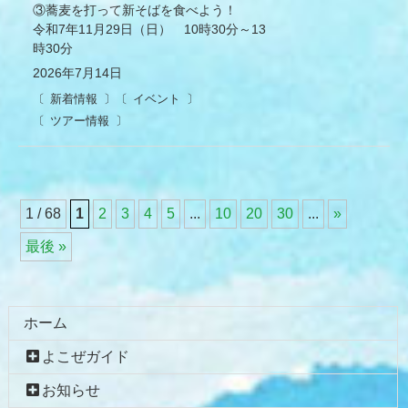
③蕎麦を打って新そばを食べよう！
令和7年11月29日（日） 10時30分～13
時30分
2026年7月14日
新着情報
イベント
ツアー情報
1 / 68
1
2
3
4
5
...
10
20
30
...
»
最後 »
コ
ペ
ン
ー
テ
ジ
ホーム
ン
の
よこぜガイド
ツ
先
本
頭
お知らせ
文
へ