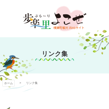
コ
ン
テ
ン
ツ
本
文
歩楽～里（ぶら～
へ
ス
リンク集
り）よこぜ
キ
ッ
プ
リンク集
ホーム