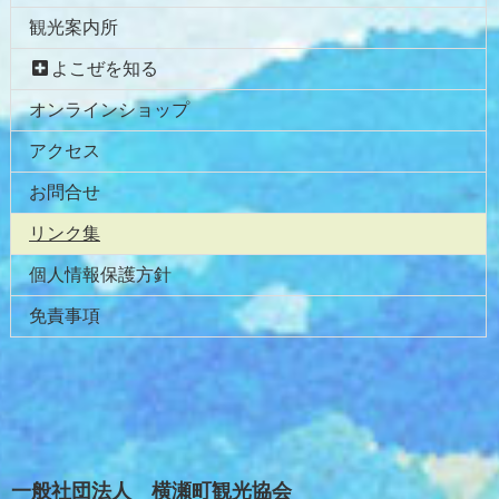
先
る
観光案内所
頭
へ
よこぜを知る
戻
オンラインショップ
る
アクセス
お問合せ
現在のページ
リンク集
個人情報保護方針
免責事項
一般社団法人 横瀬町観光協会