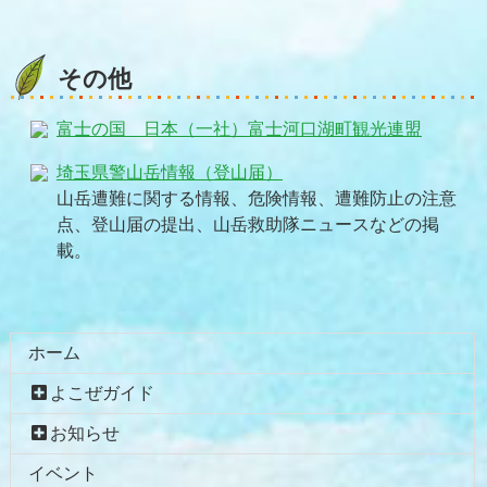
その他
富士の国 日本（一社）富士河口湖町観光連盟
埼玉県警山岳情報（登山届）
山岳遭難に関する情報、危険情報、遭難防止の注意
点、登山届の提出、山岳救助隊ニュースなどの掲
載。
コ
ペ
ン
ー
テ
ジ
ホーム
ン
の
よこぜガイド
ツ
先
本
頭
お知らせ
文
へ
イベント
の
戻