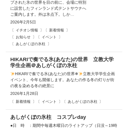
プされた氷の世界を目の前に、会場に特別
に設営したフィンランド式テントサウナへ
ご案内します。外は氷点下。しか…
2026年2月5日
イチオシ情報
新着情報
お知らせ
イベント
あしがくぼの氷柱
HIKARIで奏でる氷(あなた)の世界 立教大学
学生企画＠あしがくぼの氷柱
HIKARIで奏でる氷(あなた)の世界❄
立教大学学生企画
イベント、今年も開催します。あなたの作る冬の灯りが街
の夜を染める冬の絶景に
2026年1月28日
新着情報
イベント
あしがくぼの氷柱
あしがくぼの氷柱 コスプレday
●日 時 ：期間中毎週木曜日のライトアップ（日没～19時