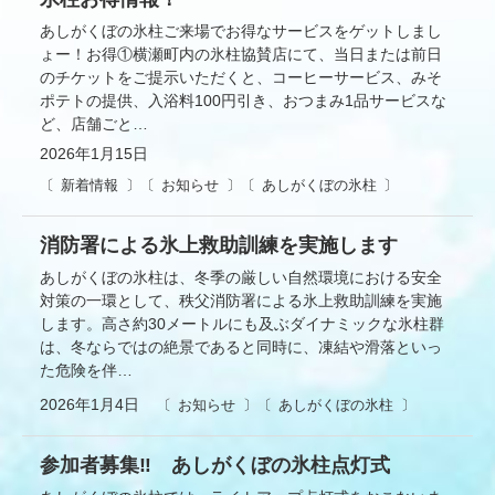
あしがくぼの氷柱ご来場でお得なサービスをゲットしまし
ょー！お得①横瀬町内の氷柱協賛店にて、当日または前日
のチケットをご提示いただくと、コーヒーサービス、みそ
ポテトの提供、入浴料100円引き、おつまみ1品サービスな
ど、店舗ごと…
2026年1月15日
新着情報
お知らせ
あしがくぼの氷柱
消防署による氷上救助訓練を実施します
あしがくぼの氷柱は、冬季の厳しい自然環境における安全
対策の一環として、秩父消防署による氷上救助訓練を実施
します。高さ約30メートルにも及ぶダイナミックな氷柱群
は、冬ならではの絶景であると同時に、凍結や滑落といっ
た危険を伴…
2026年1月4日
お知らせ
あしがくぼの氷柱
参加者募集‼ あしがくぼの氷柱点灯式