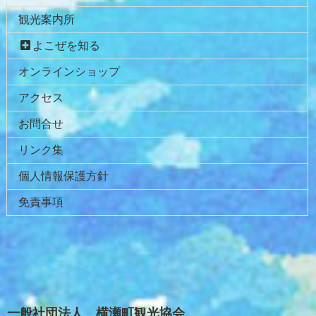
先
る
観光案内所
頭
へ
よこぜを知る
戻
オンラインショップ
る
アクセス
お問合せ
リンク集
個人情報保護方針
免責事項
一般社団法人 横瀬町観光協会