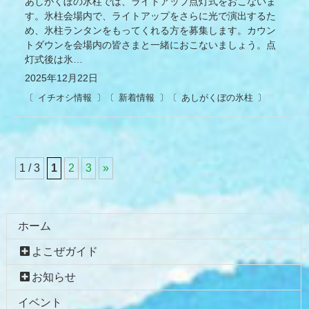
あしがくぼの氷柱では、ライトアップ点灯式をおこないま
す。氷柱会場内で、ライトアップをさらに光で演出するた
め、氷柱ランタンをもってくれる方を募集します。カウン
トダウンを会場内の皆さまと一緒におこないましょう。点
灯式後は氷…
2025年12月22日
イチオシ情報
新着情報
あしがくぼの氷柱
1 / 3
1
2
3
»
コ
ペ
ン
ー
テ
ジ
ホーム
ン
の
よこぜガイド
ツ
先
本
頭
お知らせ
文
へ
イベント
の
戻