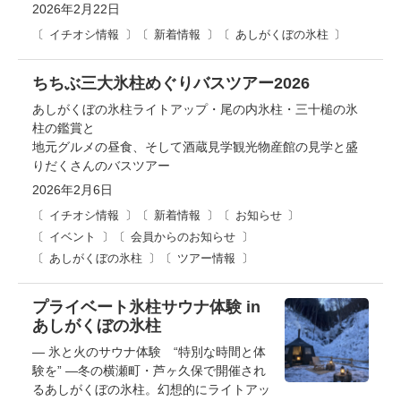
2026年2月22日
イチオシ情報
新着情報
あしがくぼの氷柱
ちちぶ三大氷柱めぐりバスツアー2026
あしがくぼの氷柱ライトアップ・尾の内氷柱・三十槌の氷
柱の鑑賞と
地元グルメの昼食、そして酒蔵見学観光物産館の見学と盛
りだくさんのバスツアー
2026年2月6日
イチオシ情報
新着情報
お知らせ
イベント
会員からのお知らせ
あしがくぼの氷柱
ツアー情報
プライベート氷柱サウナ体験 in
あしがくぼの氷柱
― 氷と火のサウナ体験 “特別な時間と体
験を” ―冬の横瀬町・芦ヶ久保で開催され
るあしがくぼの氷柱。幻想的にライトアッ