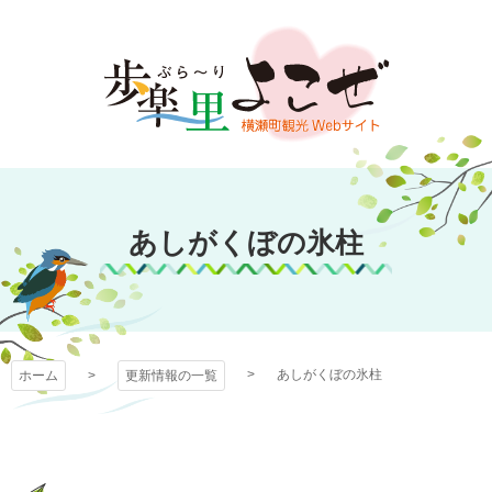
コ
ン
テ
ン
ツ
本
文
歩楽～里（ぶら～
へ
ス
あしがくぼの氷柱
り）よこぜ
キ
ッ
プ
あしがくぼの氷柱
ホーム
更新情報の一覧