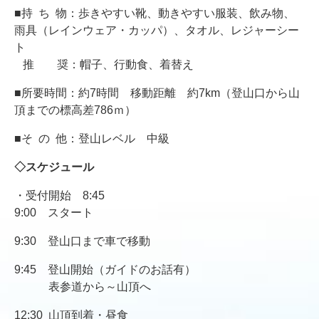
■持 ち 物：歩きやすい靴、動きやすい服装、飲み物、
雨具（レインウェア・カッパ）、タオル、レジャーシー
ト
推 奨：帽子、行動食、着替え
■
所要時間：約7時間
移動距離 約7km（登山口から山
頂までの標高差786ｍ）
■そ の 他：登山レベル 中級
◇スケジュール
・受付開始 8:45
9:00 スタート
9:30 登山口まで車で移動
9:45 登山開始（ガイドのお話有）
表参道から～山頂へ
12:30 山頂到着・昼食