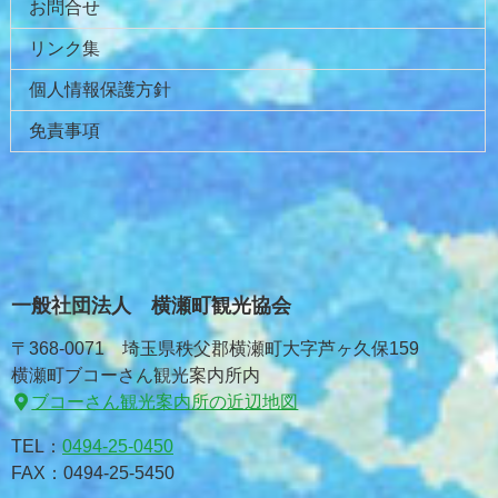
お問合せ
リンク集
個人情報保護方針
免責事項
一般社団法人 横瀬町観光協会
〒368-0071 埼玉県秩父郡横瀬町大字芦ヶ久保159
横瀬町ブコーさん観光案内所内
ブコーさん観光案内所の近辺地図
TEL：
0494-25-0450
FAX：0494-25-5450