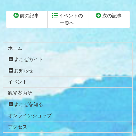
前の記事
イベントの
次の記事
一覧へ
コ
ペ
ン
ー
テ
ジ
ホーム
ン
の
よこぜガイド
ツ
先
本
頭
お知らせ
文
へ
イベント
の
戻
先
る
観光案内所
頭
へ
よこぜを知る
戻
オンラインショップ
る
アクセス