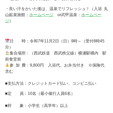
・良い汗をかいた後は、温泉でリフレッシュ！（入浴 丸
山鉱泉旅館：
ホームページ
or武甲温泉：
ホームペー
ジ
）
日 時：令和7年11月2日（日）
9時～（受付8時45
分）
集合場所：（西武鉄道 西武秩父線）横瀬駅構内
駅
前食堂前
参 加 費：9,800円 入浴代、お弁当付き ※保険代
含む
■支払方法：クレジットカード払い、コンビニ払い
■定
員：10名（最小催行人員6名）
■
対
象：
小学生（高学年）以上