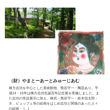
（財）やまとーあーとみゅーじあむ
棟方志功を中心とした美術館他、熊谷守一・陶芸あり。平
成14・15年は棟方志功生誕百年記念展を実施しました。ま
た志功の常設展示に加え、林武・熊谷守一・鈴木信太郎・
Ｂ．ビュッフェ等の絵画をはじめ志功と関係のあった人々
の絵画・ […]