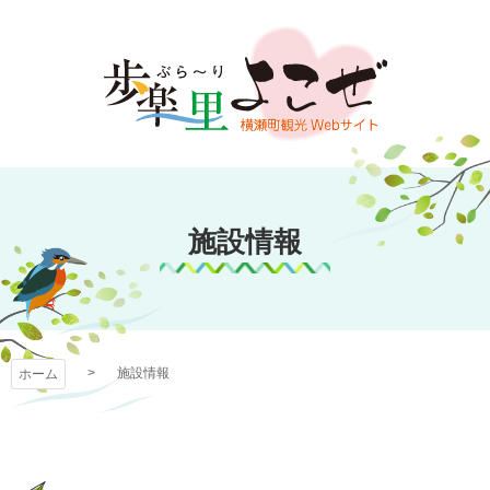
コ
ン
テ
ン
ツ
本
文
歩楽～里（ぶら～
へ
ス
施設情報
り）よこぜ
キ
ッ
プ
施設情報
ホーム