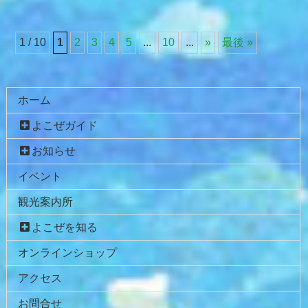
1 / 10
1
2
3
4
5
...
10
...
»
最後 »
コ
ペ
ン
ー
テ
ジ
ホーム
ン
の
よこぜガイド
ツ
先
本
頭
お知らせ
文
へ
イベント
の
戻
先
る
観光案内所
頭
へ
よこぜを知る
戻
オンラインショップ
る
アクセス
お問合せ