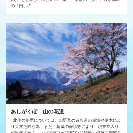
の「円」の…
あしがくぼ 山の花道
北側の斜面については、山野草の遊歩道の崩壊や倒木によ
り大変危険な為、また、植栽の保護等により、現在立入り
が出来ません。（※下記マップ赤字×印箇所）何卒ご理解を