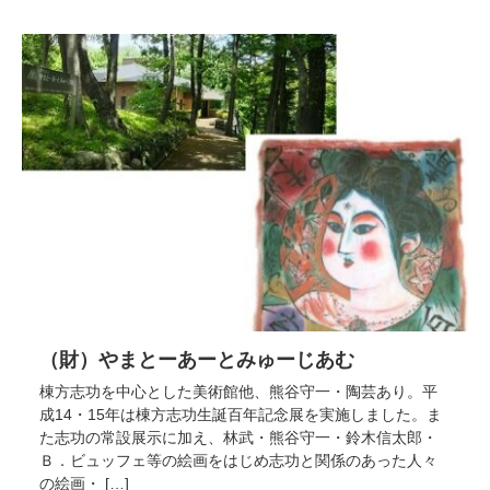
（財）やまとーあーとみゅーじあむ
棟方志功を中心とした美術館他、熊谷守一・陶芸あり。平
成14・15年は棟方志功生誕百年記念展を実施しました。ま
た志功の常設展示に加え、林武・熊谷守一・鈴木信太郎・
Ｂ．ビュッフェ等の絵画をはじめ志功と関係のあった人々
の絵画・ […]