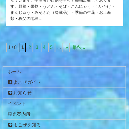
んでいます。生産者が自信をもって毎朝出荷しておりま
す。野菜・果物・うどん・そば・こんにゃく・しいたけ・
まんじゅう・みそぶた（冷蔵品）・季節の生花・お土産
類・秩父の地酒…
1 / 8
1
2
3
4
5
...
»
最後 »
コ
ペ
ン
ー
テ
ジ
ホーム
ン
の
よこぜガイド
ツ
先
本
頭
お知らせ
文
へ
イベント
の
戻
先
る
観光案内所
頭
へ
よこぜを知る