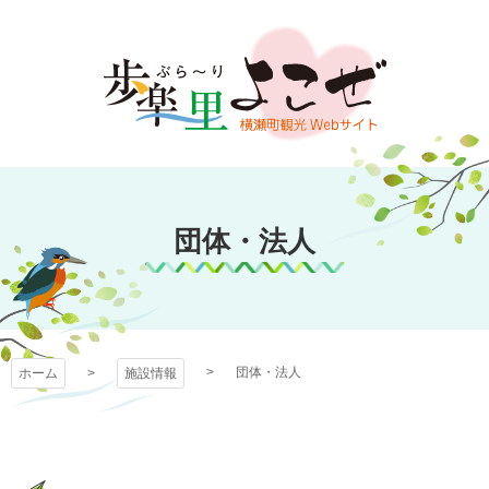
コ
ン
テ
ン
ツ
本
文
歩楽～里（ぶら～
へ
ス
団体・法人
り）よこぜ
キ
ッ
プ
団体・法人
ホーム
施設情報