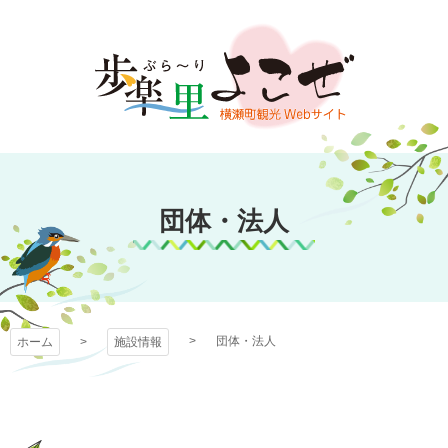
コ
ン
テ
ン
ツ
本
文
歩楽～里（ぶら～
へ
ス
団体・法人
り）よこぜ
キ
ッ
プ
団体・法人
ホーム
施設情報