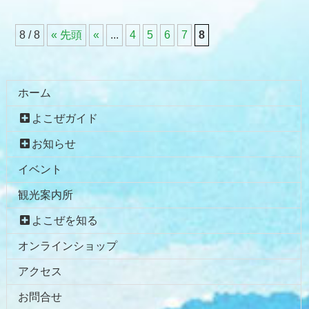
8 / 8
« 先頭
«
...
4
5
6
7
8
コ
ペ
ン
ー
テ
ジ
ホーム
ン
の
よこぜガイド
ツ
先
本
頭
お知らせ
文
へ
イベント
の
戻
先
る
観光案内所
頭
へ
よこぜを知る
戻
オンラインショップ
る
アクセス
お問合せ