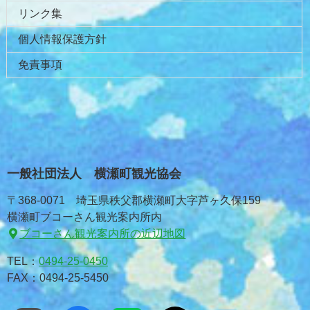
リンク集
個人情報保護方針
免責事項
一般社団法人 横瀬町観光協会
〒368-0071 埼玉県秩父郡横瀬町大字芦ヶ久保159
横瀬町ブコーさん観光案内所内
ブコーさん観光案内所の近辺地図
TEL：
0494-25-0450
FAX：0494-25-5450