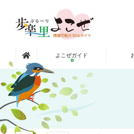
コ
ン
テ
ン
ツ
本
文
歩楽～里
へ
よこぜガイド
ス
キ
ッ
（ぶら～
プ
り）よこぜ