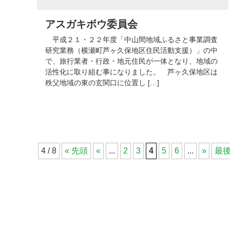
アスガキボウ委員会
平成２１・２２年度「中山間地域ふるさと事業調査
研究業務（横瀬町芦ヶ久保地区住民活動支援）」の中
で、旅行業者・行政・地元住民が一体となり、地域の
活性化に取り組む事になりました。 芦ヶ久保地区は
秩父地域の東の玄関口に位置し […]
4 / 8
« 先頭
«
...
2
3
4
5
6
...
»
最後
コ
ペ
ン
ー
テ
ジ
ン
の
ツ
先
本
頭