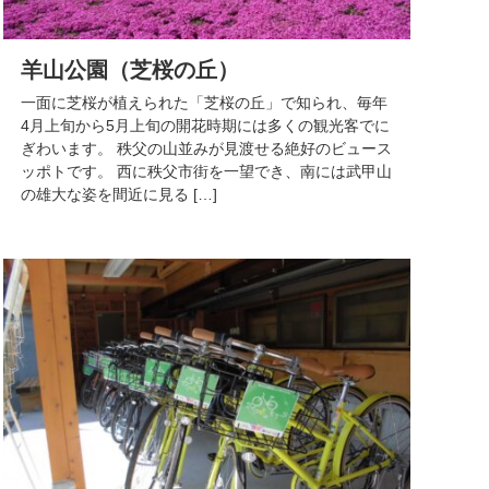
羊山公園（芝桜の丘）
一面に芝桜が植えられた「芝桜の丘」で知られ、毎年
4月上旬から5月上旬の開花時期には多くの観光客でに
ぎわいます。 秩父の山並みが見渡せる絶好のビュース
ッポトです。 西に秩父市街を一望でき、南には武甲山
の雄大な姿を間近に見る […]