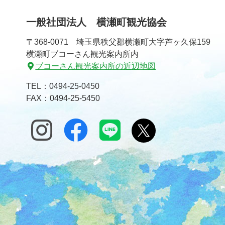
文
へ
一般社団法人 横瀬町観光協会
の
戻
先
る
〒368-0071 埼玉県秩父郡横瀬町大字芦ヶ久保159
頭
横瀬町ブコーさん観光案内所内
へ
ブコーさん観光案内所の近辺地図
戻
る
TEL：
0494-25-0450
FAX：0494-25-5450