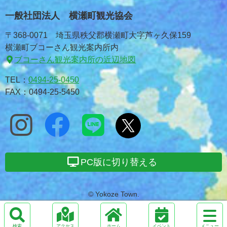
一般社団法人 横瀬町観光協会
〒368-0071 埼玉県秩父郡横瀬町大字芦ヶ久保159
横瀬町ブコーさん観光案内所内
ブコーさん観光案内所の近辺地図
TEL：
0494-25-0450
FAX：0494-25-5450
PC版に切り替える
© Yokoze Town.
サ
イ