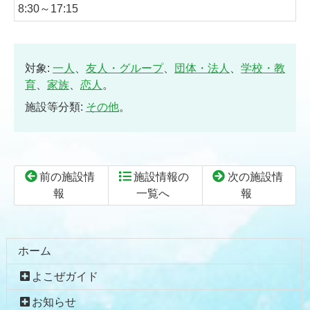
8:30～17:15
対象:
一人
、
友人・グループ
、
団体・法人
、
学校・教
育
、
家族
、
恋人
。
施設等分類:
その他
。
前の施設情
施設情報の
次の施設情
報
一覧へ
報
コ
ペ
ン
ー
テ
ジ
ホーム
ン
の
よこぜガイド
ツ
先
本
頭
お知らせ