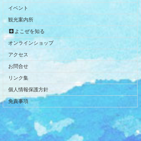
文
へ
イベント
の
戻
先
る
観光案内所
頭
へ
よこぜを知る
戻
オンラインショップ
る
アクセス
お問合せ
リンク集
個人情報保護方針
免責事項