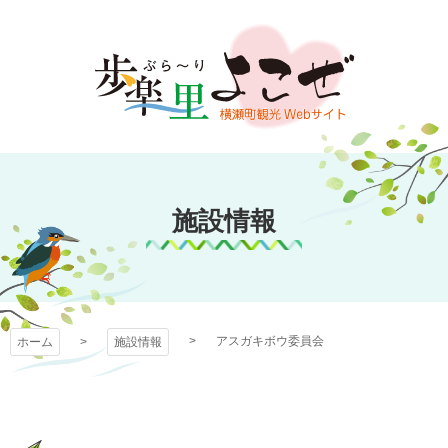
コ
ン
テ
ン
ツ
本
文
歩楽～里（ぶら～
へ
ス
施設情報
り）よこぜ
キ
ッ
プ
アスガキボウ委員会
ホーム
施設情報