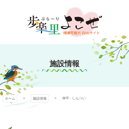
コ
ン
テ
ン
ツ
本
文
歩楽～里（ぶら～
へ
ス
施設情報
り）よこぜ
キ
ッ
プ
伸平 - しんべい
ホーム
施設情報