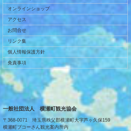
戻
オンラインショップ
る
アクセス
お問合せ
リンク集
個人情報保護方針
免責事項
一般社団法人 横瀬町観光協会
〒368-0071 埼玉県秩父郡横瀬町大字芦ヶ久保159
横瀬町ブコーさん観光案内所内