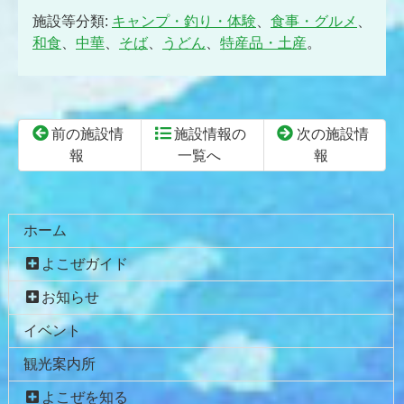
施設等分類:
キャンプ・釣り・体験
、
食事・グルメ
、
和食
、
中華
、
そば
、
うどん
、
特産品・土産
。
前の施設情
施設情報の
次の施設情
報
一覧へ
報
コ
ペ
ン
ー
テ
ジ
ホーム
ン
の
よこぜガイド
ツ
先
本
頭
お知らせ
文
へ
イベント
の
戻
先
る
観光案内所
頭
へ
よこぜを知る