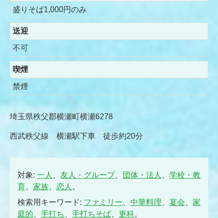
盛りそば1,000円のみ
送迎
不可
喫煙
禁煙
埼玉県秩父郡横瀬町横瀬6278
西武秩父線 横瀬駅下車 徒歩約20分
対象:
一人
、
友人・グループ
、
団体・法人
、
学校・教
育
、
家族
、
恋人
。
検索用キーワード:
ファミリー
、
中華料理
、
宴会
、
家
庭的
、
手打ち
、
手打ちそば
、
更科
。