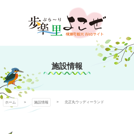
コ
ン
テ
ン
ツ
本
文
歩楽～里（ぶら～
へ
ス
施設情報
り）よこぜ
キ
ッ
プ
北正丸ウッディーランド
ホーム
施設情報