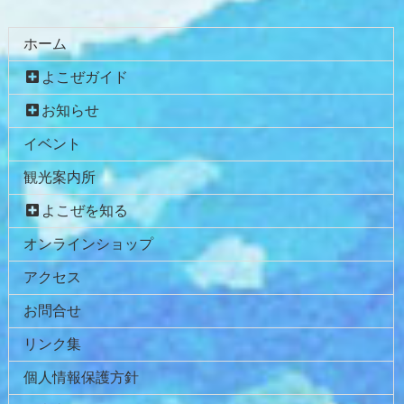
ン
ー
テ
ジ
ホーム
ン
の
よこぜガイド
ツ
先
本
頭
お知らせ
文
へ
イベント
の
戻
先
る
観光案内所
頭
へ
よこぜを知る
戻
オンラインショップ
る
アクセス
お問合せ
リンク集
個人情報保護方針