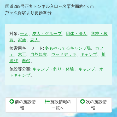
国道299号正丸トンネル入口～名栗方面約4ｋｍ
芦ヶ久保駅より徒歩30分
対象:
一人
、
友人・グループ
、
団体・法人
、
学校・教
育
、
家族
、
恋人
。
検索用キーワード:
冬もやってるキャンプ場
、
カフ
ェ
、
木工
、
自然観察
、
ウッドデッキ
、
キャンプ
、
川
遊び
、
自然
。
施設等分類:
キャンプ・釣り・体験
、
キャンプ
、
オー
トキャンプ
。
前の施設情
施設情報の
次の施設情
報
一覧へ
報
コ
ペ