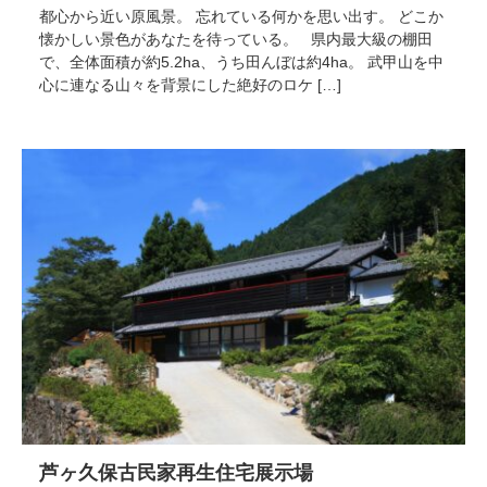
都心から近い原風景。 忘れている何かを思い出す。 どこか
懐かしい景色があなたを待っている。 県内最大級の棚田
で、全体面積が約5.2ha、うち田んぼは約4ha。 武甲山を中
心に連なる山々を背景にした絶好のロケ […]
芦ヶ久保古民家再生住宅展示場