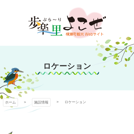
コ
ン
テ
ン
ツ
本
文
歩楽～里（ぶら～
へ
ス
ロケーション
り）よこぜ
キ
ッ
プ
ロケーション
ホーム
施設情報