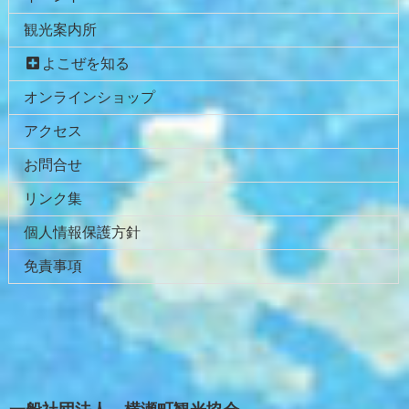
先
る
観光案内所
頭
へ
よこぜを知る
戻
オンラインショップ
る
アクセス
お問合せ
リンク集
個人情報保護方針
免責事項