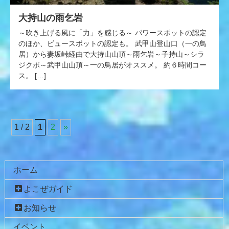
大持山の雨乞岩
～吹き上げる風に「力」を感じる～ パワースポットの認定
のほか、ビュースポットの認定も。 武甲山登山口（一の鳥
居）から妻坂峠経由で大持山山頂～雨乞岩～子持山～シラ
ジクボ～武甲山山頂～一の鳥居がオススメ。 約６時間コー
ス。 […]
1 / 2
1
2
»
コ
ペ
ン
ー
テ
ジ
ホーム
ン
の
よこぜガイド
ツ
先
本
頭
お知らせ
文
へ
イベント
の
戻