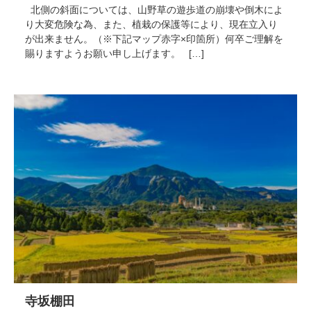
北側の斜面については、山野草の遊歩道の崩壊や倒木によ
り大変危険な為、また、植栽の保護等により、現在立入り
が出来ません。（※下記マップ赤字×印箇所）何卒ご理解を
賜りますようお願い申し上げます。 […]
寺坂棚田