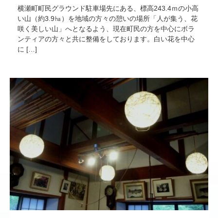
横瀬町町民グラウンド駐車場先にある、標高243.4ｍの小高
い山（約3.9㏊）を地域の方々の憩いの場所「人が集う、花
咲く美しい山」へとなるよう、現在町民の方を中心にボラ
ンティアの方々と共に整備をしております。白い花を中心
に […]