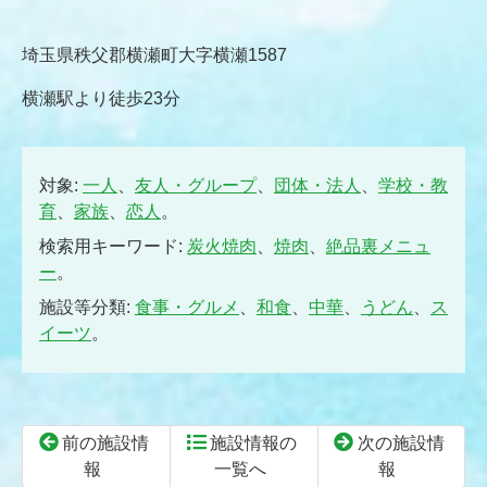
埼玉県秩父郡横瀬町大字横瀬1587
横瀬駅より徒歩23分
対象:
一人
、
友人・グループ
、
団体・法人
、
学校・教
育
、
家族
、
恋人
。
検索用キーワード:
炭火焼肉
、
焼肉
、
絶品裏メニュ
ー
。
施設等分類:
食事・グルメ
、
和食
、
中華
、
うどん
、
ス
イーツ
。
前の施設情
施設情報の
次の施設情
報
一覧へ
報