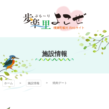
コ
ン
テ
ン
ツ
本
文
歩楽～里（ぶら～
へ
ス
施設情報
り）よこぜ
キ
ッ
プ
焼肉デート
ホーム
施設情報