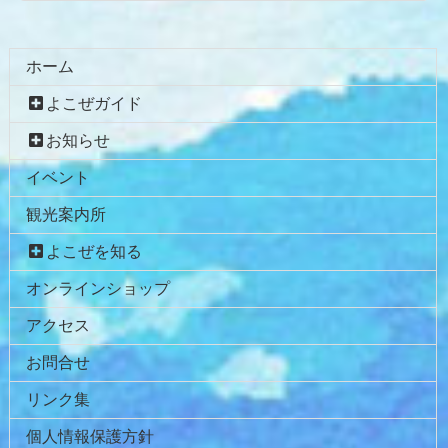
コ
ペ
ン
ー
テ
ジ
ホーム
ン
の
よこぜガイド
ツ
先
本
頭
お知らせ
文
へ
イベント
の
戻
先
る
観光案内所
頭
へ
よこぜを知る
戻
オンラインショップ
る
アクセス
お問合せ
リンク集
個人情報保護方針