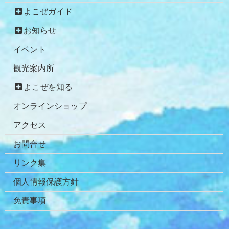
ン
ー
よこぜガイド
テ
ジ
ン
の
お知らせ
ツ
先
イベント
本
頭
文
へ
観光案内所
の
戻
先
る
よこぜを知る
頭
オンラインショップ
へ
戻
アクセス
る
お問合せ
リンク集
個人情報保護方針
免責事項