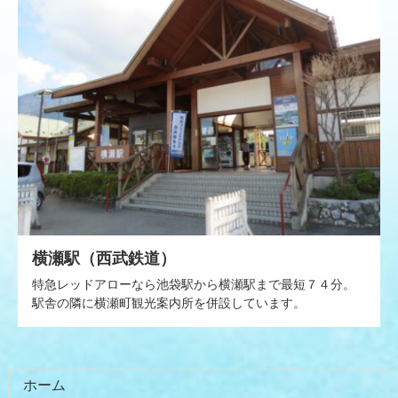
横瀬駅（西武鉄道）
特急レッドアローなら池袋駅から横瀬駅まで最短７４分。
駅舎の隣に横瀬町観光案内所を併設しています。
コ
ペ
ホーム