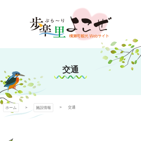
コ
ン
テ
ン
ツ
本
文
歩楽～里（ぶら～
へ
ス
交通
り）よこぜ
キ
ッ
プ
交通
ホーム
施設情報