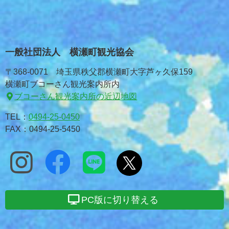
一般社団法人 横瀬町観光協会
〒368-0071 埼玉県秩父郡横瀬町大字芦ヶ久保159
横瀬町ブコーさん観光案内所内
ブコーさん観光案内所の近辺地図
TEL：
0494-25-0450
FAX：0494-25-5450
PC版に切り替える