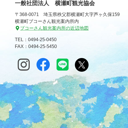
一般社団法人 横瀬町観光協会
の
戻
先
る
〒368-0071 埼玉県秩父郡横瀬町大字芦ヶ久保159
頭
横瀬町ブコーさん観光案内所内
へ
ブコーさん観光案内所の近辺地図
戻
る
TEL：
0494-25-0450
FAX：0494-25-5450