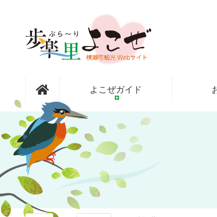
コ
ン
テ
ン
ツ
本
文
歩楽～里
へ
よこぜガイド
ス
キ
ッ
（ぶら～
プ
り）よこぜ