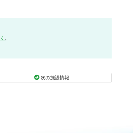
く
。
次の施設情報