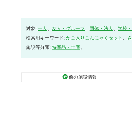
対象:
一人
、
友人・グループ
、
団体・法人
、
学校・
検索用キーワード:
かご入りこんにゃくセット
、
さ
施設等分類:
特産品・土産
。
前の施設情報
コ
ペ
ン
ー
テ
ジ
ン
の
ツ
先
本
頭
文
へ