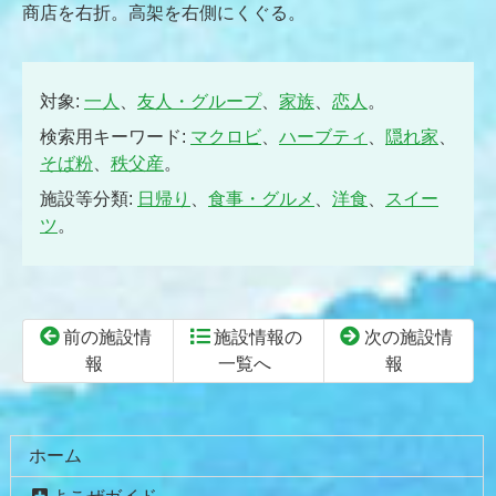
商店を右折。高架を右側にくぐる。
対象:
一人
、
友人・グループ
、
家族
、
恋人
。
検索用キーワード:
マクロビ
、
ハーブティ
、
隠れ家
、
そば粉
、
秩父産
。
施設等分類:
日帰り
、
食事・グルメ
、
洋食
、
スイー
ツ
。
前の施設情
施設情報の
次の施設情
報
一覧へ
報
コ
ペ
ン
ー
テ
ジ
ホーム
ン
の