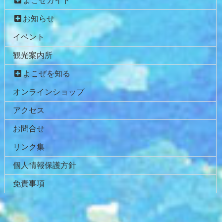
よこぜガイド
ツ
先
本
頭
お知らせ
文
へ
イベント
の
戻
先
る
観光案内所
頭
へ
よこぜを知る
戻
オンラインショップ
る
アクセス
お問合せ
リンク集
個人情報保護方針
免責事項