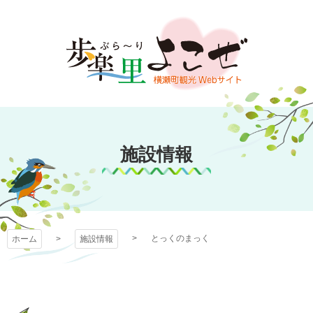
コ
ン
テ
ン
ツ
本
文
歩楽～里（ぶら～
へ
ス
施設情報
り）よこぜ
キ
ッ
プ
とっくのまっく
ホーム
施設情報