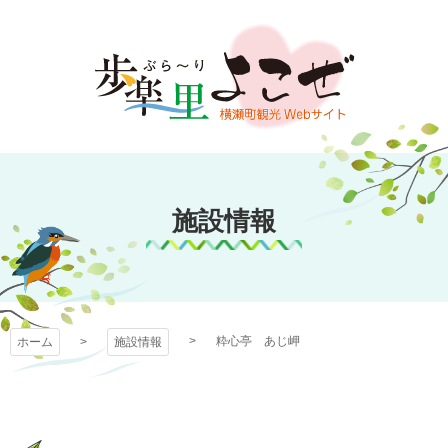
コ
ン
テ
ン
ツ
本
文
歩楽～里（ぶら～
へ
ス
施設情報
り）よこぜ
キ
ッ
プ
粋心亭 あじ岬
ホーム
施設情報