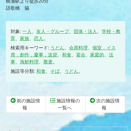
横瀬駅より徒歩20分
語歌橋 脇
対象:
一人
、
友人・グループ
、
団体・法人
、
学校・教
育
、
家族
、
恋人
。
検索用キーワード:
うどん
、
会席料理
、
個室，イス
席，創作，慶事，送迎
、
和食
、
宴会
、
家庭的
、
法
事
、
海鮮料理
、
蕎麦
。
施設等分類:
和食
、
そば
、
うどん
。
前の施設情
施設情報の
次の施設情
報
一覧へ
報
コ
ペ
ン
ー
テ
ジ