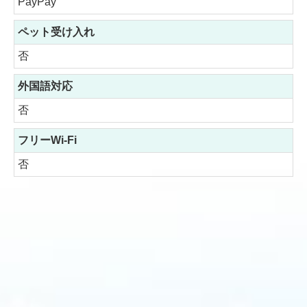
PayPay
ペット受け入れ
否
外国語対応
否
フリーWi-Fi
否