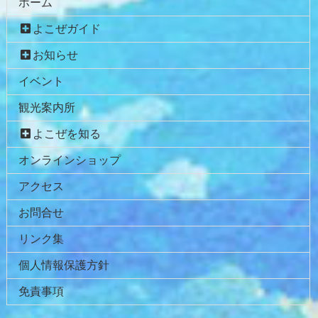
ホーム
ン
の
よこぜガイド
ツ
先
本
頭
お知らせ
文
へ
イベント
の
戻
先
る
観光案内所
頭
へ
よこぜを知る
戻
オンラインショップ
る
アクセス
お問合せ
リンク集
個人情報保護方針
免責事項