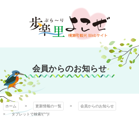
コ
ン
テ
ン
ツ
本
文
歩楽～里（ぶら～
へ
ス
会員からのお知らせ
り）よこぜ
キ
ッ
プ
ホーム
更新情報の一覧
会員からのお知らせ
タブレットで検索!(^^)!