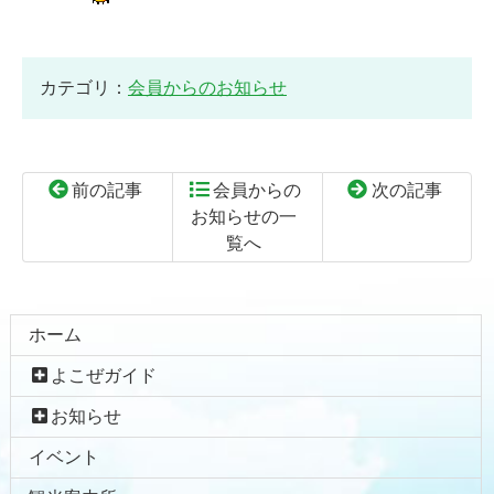
カテゴリ：
会員からのお知らせ
前の記事
会員からの
次の記事
お知らせの一
覧へ
コ
ペ
ン
ー
テ
ジ
ホーム
ン
の
よこぜガイド
ツ
先
本
頭
お知らせ
文
へ
イベント
の
戻
先
る