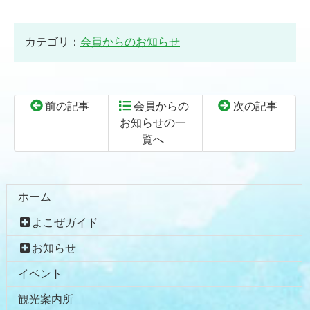
カテゴリ：
会員からのお知らせ
前の記事
会員からの
次の記事
お知らせの一
覧へ
コ
ペ
ン
ー
テ
ジ
ホーム
ン
の
よこぜガイド
ツ
先
本
頭
お知らせ
文
へ
イベント
の
戻
先
る
観光案内所
頭