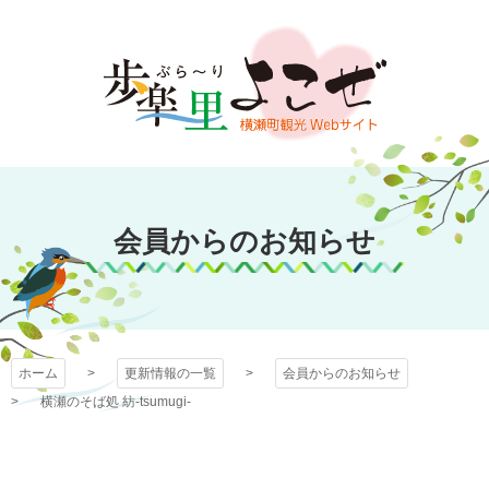
コ
ン
テ
ン
ツ
本
文
歩楽～里（ぶら～
へ
ス
会員からのお知らせ
り）よこぜ
キ
ッ
プ
ホーム
更新情報の一覧
会員からのお知らせ
横瀬のそば処 紡-tsumugi-