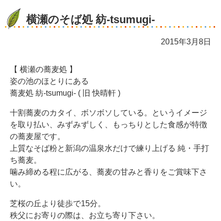
横瀬のそば処 紡-tsumugi-
2015年3月8日
【 横瀬の蕎麦処 】
姿の池のほとりにある
蕎麦処 紡-tsumugi- ( 旧 快晴軒 )
十割蕎麦のカタイ、ボソボソしている。というイメージ
を取り払い、みずみずしく、もっちりとした食感が特徴
の蕎麦屋です。
上質なそば粉と新潟の温泉水だけで練り上げる 純・手打
ち蕎麦。
噛み締める程に広がる、蕎麦の甘みと香りをご賞味下さ
い。
芝桜の丘より徒歩で15分。
秩父にお寄りの際は、お立ち寄り下さい。