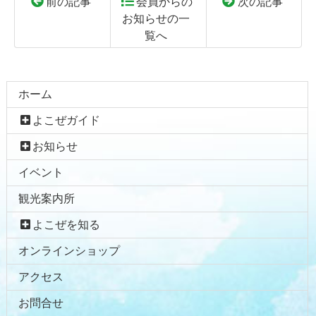
前の記事
会員からの
次の記事
お知らせの一
覧へ
コ
ペ
ン
ー
テ
ジ
ホーム
ン
の
よこぜガイド
ツ
先
本
頭
お知らせ
文
へ
イベント
の
戻
先
る
観光案内所
頭
へ
よこぜを知る
戻
オンラインショップ
る
アクセス
お問合せ