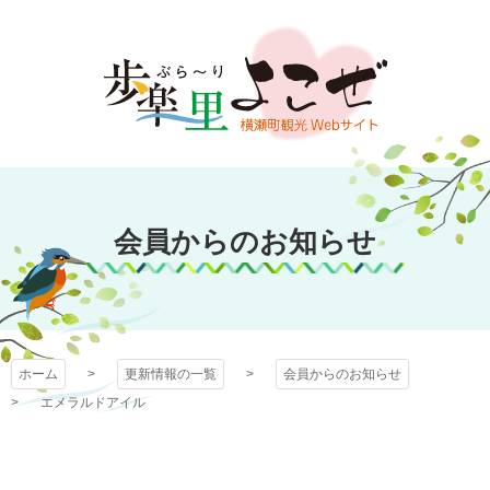
コ
ン
テ
ン
ツ
本
文
歩楽～里（ぶら～
へ
ス
会員からのお知らせ
り）よこぜ
キ
ッ
プ
ホーム
更新情報の一覧
会員からのお知らせ
エメラルドアイル