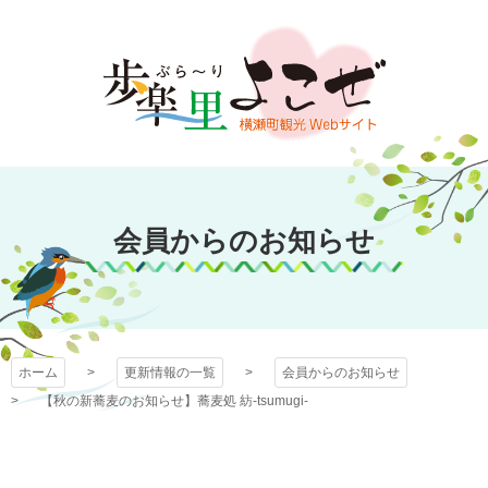
コ
ン
テ
ン
ツ
本
文
歩楽～里（ぶら～
へ
ス
会員からのお知らせ
り）よこぜ
キ
ッ
プ
ホーム
更新情報の一覧
会員からのお知らせ
【秋の新蕎麦のお知らせ】蕎麦処 紡-tsumugi-