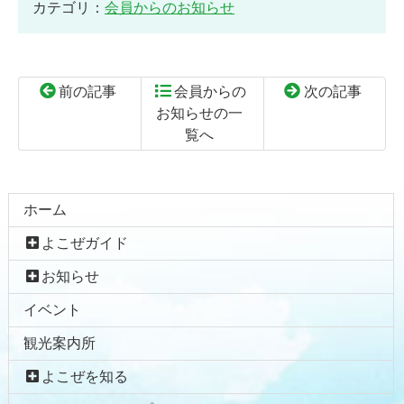
カテゴリ：
会員からのお知らせ
前の記事
会員からの
次の記事
お知らせの一
覧へ
コ
ペ
ン
ー
テ
ジ
ホーム
ン
の
よこぜガイド
ツ
先
本
頭
お知らせ
文
へ
イベント
の
戻
先
る
観光案内所
頭
へ
よこぜを知る
戻