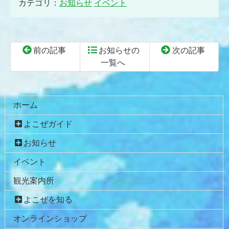
カテゴリ：
お知らせ
イベント
前の記事
お知らせの
次の記事
一覧へ
コ
ペ
ン
ー
テ
ジ
ホーム
ン
の
よこぜガイド
ツ
先
本
頭
お知らせ
文
へ
イベント
の
戻
先
る
観光案内所
頭
へ
よこぜを知る
戻
オンラインショップ
る