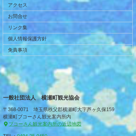
アクセス
お問合せ
リンク集
個人情報保護方針
免責事項
一般社団法人 横瀬町観光協会
〒368-0071 埼玉県秩父郡横瀬町大字芦ヶ久保159
横瀬町ブコーさん観光案内所内
ブコーさん観光案内所の近辺地図