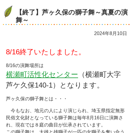
【終了】芦ヶ久保の獅子舞～真夏の演
舞～
2024年8月10日
8/16終了いたしました。
8/16の演舞場所は
横瀬町活性化センター
（横瀬町大字
芦ケ久保140-1）となります。
芦ヶ久保の獅子舞とは・・・
今もなお、地元の人により演じられ、埼玉県指定無形
民俗文化財となっている獅子舞は毎年8月16日に演舞さ
れ、現在では８庭の曲目が伝承されています。
この獅子舞は、大雄と雄獅子が一匹の女獅子を奪い合う