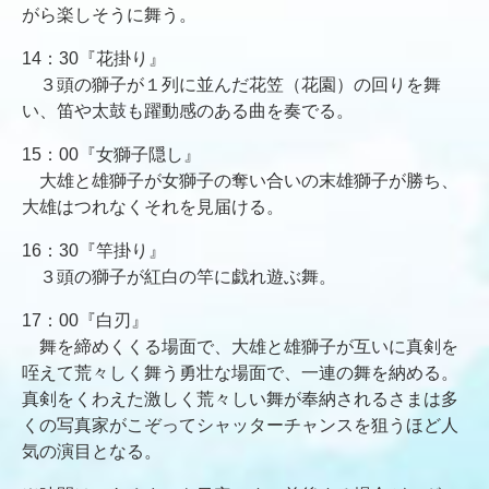
がら楽しそうに舞う。
14：30『花掛り』
３頭の獅子が１列に並んだ花笠（花園）の回りを舞
い、笛や太鼓も躍動感のある曲を奏でる。
15：00『女獅子隠し』
大雄と雄獅子が女獅子の奪い合いの末雄獅子が勝ち、
大雄はつれなくそれを見届ける。
16：30『竿掛り』
３頭の獅子が紅白の竿に戯れ遊ぶ舞。
17：00『白刃』
舞を締めくくる場面で、大雄と雄獅子が互いに真剣を
咥えて荒々しく舞う勇壮な場面で、一連の舞を納める。
真剣をくわえた激しく荒々しい舞が奉納されるさまは多
くの写真家がこぞってシャッターチャンスを狙うほど人
気の演目となる。