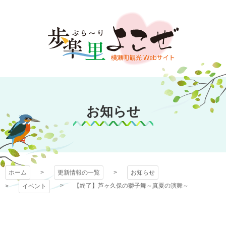
コ
ン
テ
ン
ツ
本
文
歩楽～里（ぶら～
へ
ス
お知らせ
り）よこぜ
キ
ッ
プ
ホーム
更新情報の一覧
お知らせ
【終了】芦ヶ久保の獅子舞～真夏の演舞～
イベント