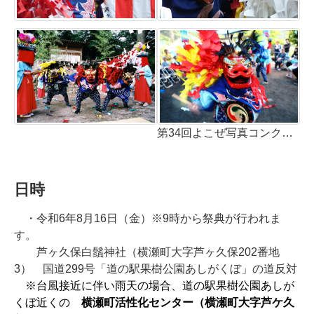
第34回よこぜ写真コンクール受賞作品
日時
・令和6年8月16日（金）※9時から祭典が行われま
す。
芦ヶ久保白鬚神社（横瀬町大字芦ヶ久保202番地
3） 国道299号「道の駅果樹公園あしがくぼ」の道反対
※台風接近に伴い雨天の場合、道の駅果樹公園あしが
くぼ近くの
横瀬町活性化センター（横瀬町大字芦ケ久