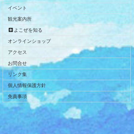
文
へ
イベント
の
戻
先
る
観光案内所
頭
へ
よこぜを知る
戻
オンラインショップ
る
アクセス
お問合せ
リンク集
個人情報保護方針
免責事項