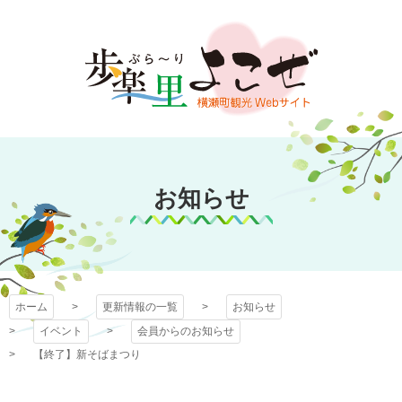
コ
ン
テ
ン
ツ
本
文
歩楽～里（ぶら～
へ
ス
お知らせ
り）よこぜ
キ
ッ
プ
ホーム
更新情報の一覧
お知らせ
イベント
会員からのお知らせ
【終了】新そばまつり