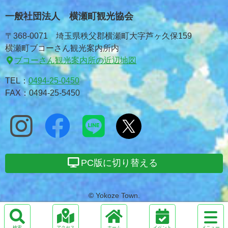
一般社団法人 横瀬町観光協会
〒368-0071 埼玉県秩父郡横瀬町大字芦ヶ久保159
横瀬町ブコーさん観光案内所内
ブコーさん観光案内所の近辺地図
TEL：
0494-25-0450
FAX：0494-25-5450
PC版に切り替える
© Yokoze Town.
サ
イ