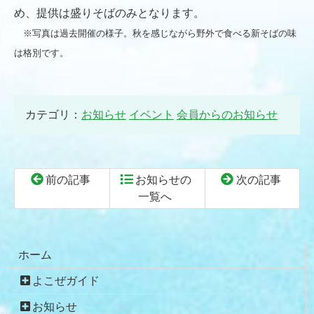
め、提供は盛りそばのみとなります。
※写真は過去開催の様子。秋を感じながら野外で食べる新そばの味
は格別です。
カテゴリ：
お知らせ
イベント
会員からのお知らせ
前の記事
お知らせの
次の記事
一覧へ
コ
ペ
ン
ー
テ
ジ
ホーム
ン
の
よこぜガイド
ツ
先
本
頭
お知らせ