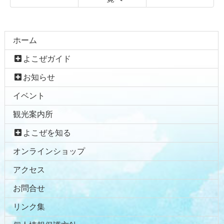
コ
ペ
ン
ー
テ
ジ
ホーム
ン
の
よこぜガイド
ツ
先
本
頭
お知らせ
文
へ
イベント
の
戻
先
る
観光案内所
頭
へ
よこぜを知る
戻
オンラインショップ
る
アクセス
お問合せ
リンク集