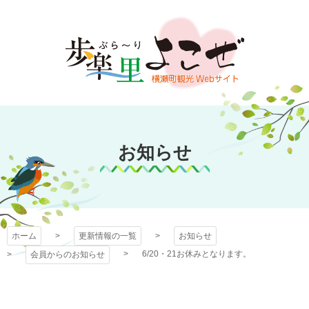
コ
ン
テ
ン
ツ
本
文
歩楽～里（ぶら～
へ
ス
お知らせ
り）よこぜ
キ
ッ
プ
ホーム
更新情報の一覧
お知らせ
6/20・21お休みとなります。
会員からのお知らせ