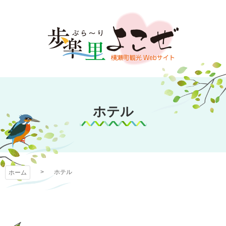
コ
ン
テ
ン
ツ
本
文
歩楽～里（ぶら～
へ
ス
ホテル
り）よこぜ
キ
ッ
プ
ホテル
ホーム