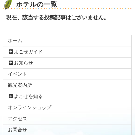
ホテルの一覧
現在、該当する投稿記事はございません。
コ
ペ
ン
ー
ホーム
テ
ジ
ン
の
よこぜガイド
ツ
先
本
頭
お知らせ
文
へ
イベント
の
戻
先
る
観光案内所
頭
よこぜを知る
へ
戻
オンラインショップ
る
アクセス
お問合せ