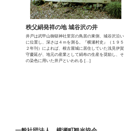
秩父絹発祥の地 城谷沢の井
井戸は武甲山御獄神社里宮の鳥居の東側、城谷沢沿い
に位置し、深さは４ｍを測る。『横瀬村史』（１９５
２年刊）によれば、根古屋城に居住していた浅見伊賀
守慶延が、地元の産業として絹布の生産を奨励し、そ
の染色に用いた井戸といわれる […]
コ
ペ
ン
ー
テ
ジ
ン
の
ツ
先
一般社団法人 横瀬町観光協会
本
頭