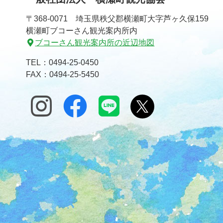
文
へ
〒368-0071 埼玉県秩父郡横瀬町大字芦ヶ久保159
の
戻
横瀬町ブコーさん観光案内所内
先
る
ブコーさん観光案内所の近辺地図
頭
へ
TEL：
0494-25-0450
戻
FAX：0494-25-5450
る