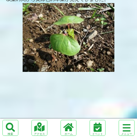
サ
イ
検
ア
ホ
メ