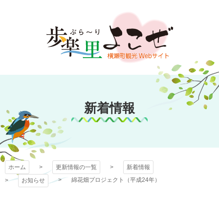
コ
ン
テ
ン
ツ
本
文
歩楽～里（ぶら～
へ
ス
新着情報
り）よこぜ
キ
ッ
プ
ホーム
更新情報の一覧
新着情報
綿花畑プロジェクト（平成24年）
お知らせ