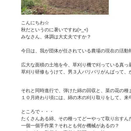
こんにちわ☆
秋だというのに暑いですね(>_<)
みなさん、体調は大丈夫ですか？
今日は、我が団体が任されている農場の現在の活動
広大な面積の土地を今、草刈り機で刈っている真っ
草刈り研修もうけて、男３人バリバリがんばって、かな
それと同時進行で、弾けた綿の回収と、菜の花の種
１０月終わり頃には、綿の木の刈り取りをして、来
ところで・・・
たくさんある綿、その種ってどーやって取り出すん
一個一個手作業？それとも何か機械があるの？