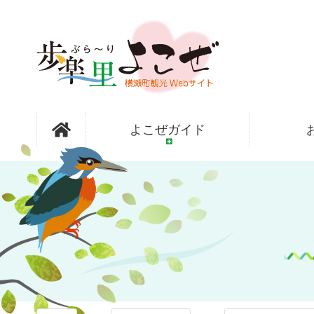
コ
ン
テ
ン
ツ
本
文
歩楽～里
へ
よこぜガイド
ス
キ
ッ
（ぶら～
プ
り）よこぜ