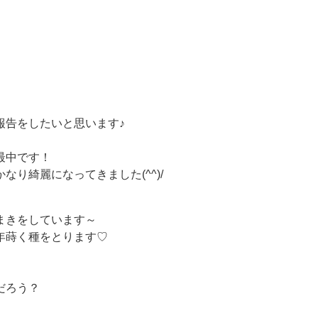
報告をしたいと思います♪
最中です！
り綺麗になってきました(^^)/
まきをしています～
年蒔く種をとります♡
だろう？