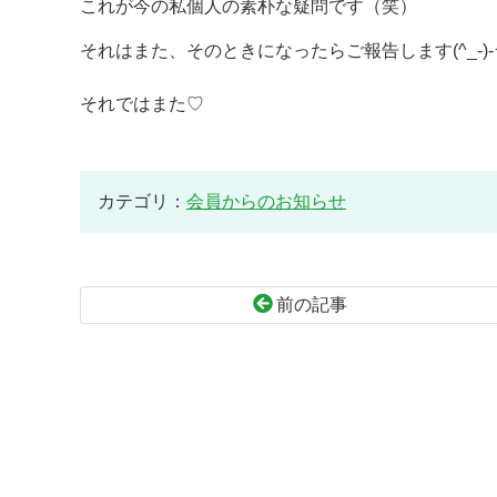
これが今の私個人の素朴な疑問です（笑）
それはまた、そのときになったらご報告します(^_-)-
それではまた♡
カテゴリ：
会員からのお知らせ
前の記事
コ
ペ
ン
ー
テ
ジ
ン
の
ツ
先
本
頭
文
へ