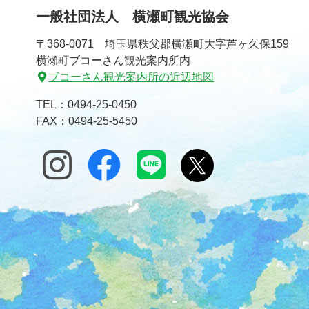
一般社団法人 横瀬町観光協会
の
戻
先
る
〒368-0071 埼玉県秩父郡横瀬町大字芦ヶ久保159
頭
横瀬町ブコーさん観光案内所内
へ
ブコーさん観光案内所の近辺地図
戻
る
TEL：
0494-25-0450
FAX：0494-25-5450