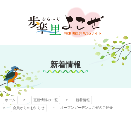
コ
ン
テ
ン
ツ
本
文
歩楽～里（ぶら～
へ
ス
新着情報
り）よこぜ
キ
ッ
プ
ホーム
更新情報の一覧
新着情報
オープンガーデンよこぜのご紹介
会員からのお知らせ