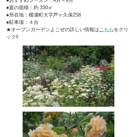
●おすすめシーズン：4月～9月
●庭の面積：約 330㎡
●所在地：横瀬町大字芦ヶ久保258
●駐車場：４台
★オープンガーデンよこぜの詳しい情報は
こちら
をクリ
ック‼