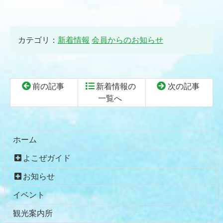
カテゴリ：
新着情報
会員からのお知らせ
前の記事
新着情報の
次の記事
一覧へ
コ
ペ
ン
ー
テ
ジ
ホーム
ン
の
よこぜガイド
ツ
先
本
頭
お知らせ
文
へ
イベント
の
戻
先
る
観光案内所
頭