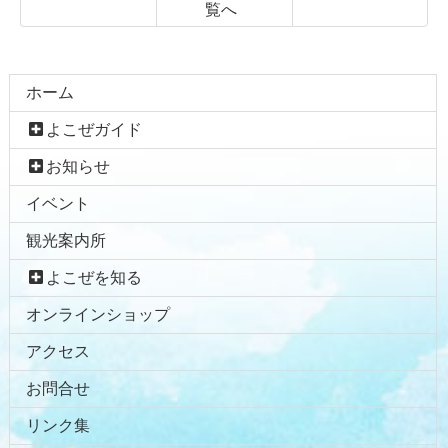
覧へ
コ
ペ
ン
ー
テ
ジ
ホーム
ン
の
よこぜガイド
ツ
先
本
頭
お知らせ
文
へ
イベント
の
戻
先
る
観光案内所
頭
へ
よこぜを知る
戻
オンラインショップ
る
アクセス
お問合せ
リンク集