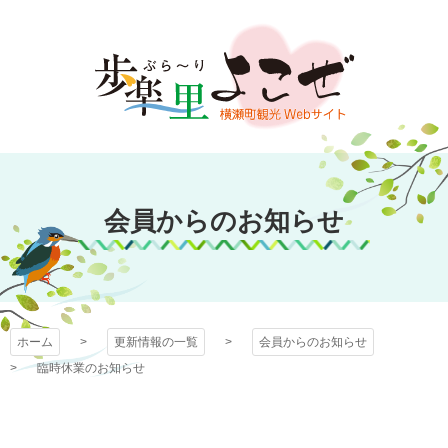
コ
ン
テ
ン
ツ
本
文
歩楽～里（ぶら～
へ
ス
会員からのお知らせ
り）よこぜ
キ
ッ
プ
ホーム
更新情報の一覧
会員からのお知らせ
臨時休業のお知らせ