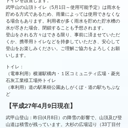
トイレを設置します。
武甲山の山頂トイレ（5月1日～使用可能予定）は雨水を
貯める方式であるため、雨量によっては使用できなくな
る場合もあります。利用者が多く雨水を貯めた貯水槽の
水が尽きた場合、閉鎖することも予想されます。
登山をされる方々はできる限り、事前に済ませていただ
くか、携帯用トイレなどを持参していただき、安心して
登山をお楽しみください。ご理解ご協力をよろしくお願
いします。
トイレ：
（電車利用）横瀬駅構内・１区コミュニティ広場・菱光
石灰工業様工場外トイレ
（車利用）道の駅果樹公園あしがくぼ・道の駅ちちぶな
ど
【平成27年4月9日現在】
武甲山登山：昨日(4月8日）の降雪の影響で、山頂及び登
山道は積雪が残っています。大杉の広場辺り（33丁目付