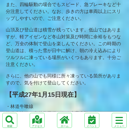
また、四輪駆動の場合でもスピード、急ブレーキなど十
分注意してください。なお、歩きの方は車両以上にスリ
ップしやすいので、ご注意ください。
山頂及び登山道は積雪が残っています。低山ではありま
すが、軽アイゼンなど冬山対策及び時間に余裕をもつな
ど、万全の体制で登山を楽しんでください。この時期の
登山道は、積った雪が日中に解け、朝の冷え込みにより
ツルツルに凍っている場所がいくつもあります。十分ご
注意ください。
さらに、他の山でも同様に所々凍っている箇所がありま
すので、気を付けて登山してください。
【平成27年1月15日現在】
・林道牛喰線
林道牛喰線は森林作業道のため大変危険です。
サ
立ち入りはご遠慮ください。
イ
検
ア
ホ
メ