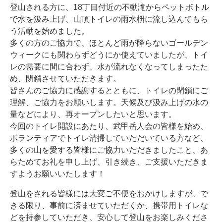
登山される方に、18丁目付近の不動滝からペットボトル
で水を汲み上げ、山頂トイレの雨水枡に流し込んでもら
う活動を始めました。
多くの方のご協力で、ほとんど雨が降らないゴールデン
ウィークにも関わらず
どうにか使えていましたが、トイ
レの需要に間に合わず、水が流れなくなってしまったた
め、閉鎖させていただきます。
皆さんのご協力に感謝するとともに、トイレの閉鎖にご
理解、ご協力をお願いします。天候及び汲み上げの水の
量などにより、再オープンしたいと思います。
今回のトイレ開設にあたり、武甲岳人会の皆様を始め、
ボランティアでトイレ清掃していただいている方など、
多くの山を愛する皆様にご協力いただきましたこと、あ
らためてお礼を申し上げ、引き続き、ご支援いただきま
すようお願いいたします！
登山をされる皆様には大変ご不便をおかけしますが、
で
きる限り、事前に済ませていただくか、携帯用トイレな
どを持参していただき、安心して登山をお楽しみくださ