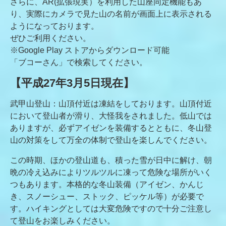
さらに、AR(拡張現実）を利用した山座同定機能もあ
り、実際にカメラで見た山の名前が画面上に表示される
ようになっております。
ぜひご利用ください。
※Google Play ストアからダウンロード可能
「ブコーさん」で検索してください。
【平成27年3月5日現在】
武甲山登山：山頂付近は凍結をしております。山頂付近
において登山者が滑り、大怪我をされました。低山では
ありますが、必ずアイゼンを装備するとともに、冬山登
山の対策をして万全の体制で登山を楽しんでください。
この時期、ほかの登山道も、積った雪が日中に解け、朝
晩の冷え込みによりツルツルに凍って危険な場所がいく
つもあります。本格的な冬山装備（アイゼン、かんじ
き、スノーシュー、ストック、ピッケル等）が必要で
す。ハイキングとしては大変危険ですので十分ご注意し
て登山をお楽しみください。