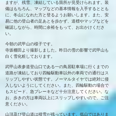
ますが、残雪、凍結している箇所が見受けられます。装
備はもちろん、マップなどの基本情報を入手するととも
に、冬山になれた方と登るようお願いします。また、安
易に他の登山者の足あとを歩かず、道標やマップなどを
確認しながら、時間に余裕をもって、お出かけくださ
い。
今朝の武甲山の様子です。
寺坂棚田より撮影しました。昨日の雪の影響で武甲山も
白く雪化粧しております。
武甲山表参道登山口である一の鳥居駐車場に行くまでの
道路が凍結しており四輪駆動車以外の車両での通行はス
リップしやすい状態です。ノーマルタイヤでは絶対に侵
入しないようにしてください。また、四輪駆動の場合で
もスピード、急ブレーキなど十分注意してください。な
お、歩きの方は車両以上にスリップしやすいので、ご注
意ください。
山頂及び登山道は積雪が残っています。低山ではありま