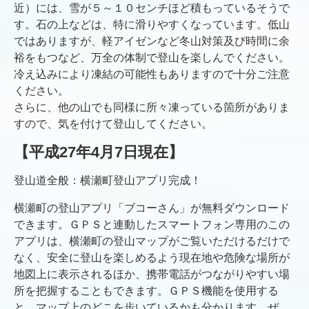
近）には、雪が５～１０センチほど積もっているそうで
す。石の上などは、特に滑りやすくなっています。低山
ではありますが、軽アイゼンなど冬山対策及び時間に余
裕をもつなど、万全の体制で登山を楽しんでください。
冷え込みにより凍結の可能性もありますので十分ご注意
ください。
さらに、他の山でも同様に所々凍っている箇所がありま
すので、気を付けて登山してください。
【平成27年4月7日現在】
登山道全般：横瀬町登山アプリ完成！
横瀬町の登山アプリ「ブコーさん」が無料ダウンロード
できます。ＧＰＳと連動したスマートフォン専用のこの
アプリは、横瀬町の登山マップがご覧いただけるだけで
なく、安全に登山を楽しめるよう現在地や危険な場所が
地図上に表示されるほか、携帯電話がつながりやすい場
所を把握することもできます。ＧＰＳ機能を使用する
と、マップ上のどこを歩いているかも分かります。ぜ