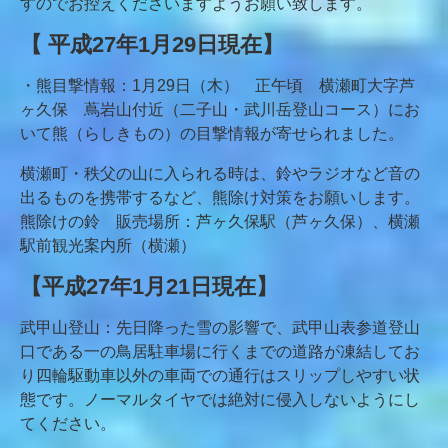
すのでお控えくださいますようお願い致します。
【 平成27年1月29日現在】
・熊目撃情報：1月29日（木） 正午頃 横瀬町大字芦
ヶ久保 蔦岩山付近（二子山・武川岳登山コース）にお
いて熊（らしきもの）の目撃情報が寄せられました。
横瀬町・秩父の山に入られる時は、鈴やラジオなど音の
出るものを携帯するなど、熊除け対策をお願いします。
熊除けの鈴 販売場所：芦ヶ久保駅（芦ヶ久保）、横瀬
駅前観光案内所（横瀬）
【平成27年1月21日現在】
武甲山登山：先日降った雪の影響で、武甲山表参道登山
口である一の鳥居駐車場に行くまでの道路が凍結してお
り四輪駆動車以外の車両での通行はスリップしやすい状
態です。ノーマルタイヤでは絶対に侵入しないようにし
てください。