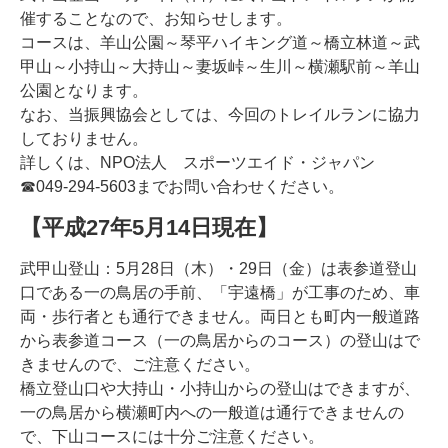
催することなので、お知らせします。
コースは、羊山公園～琴平ハイキング道～橋立林道～武
甲山～小持山～大持山～妻坂峠～生川～横瀬駅前～羊山
公園となります。
なお、当振興協会としては、今回のトレイルランに協力
しておりません。
詳しくは、NPO法人 スポーツエイド・ジャパン
☎049-294-5603までお問い合わせください。
【平成27年5月14日現在】
武甲山登山：5月28日（木）・29日（金）は表参道登山
口である一の鳥居の手前、「宇遠橋」が工事のため、車
両・歩行者とも通行できません。両日とも町内一般道路
から表参道コース（一の鳥居からのコース）の登山はで
きませんので、ご注意ください。
橋立登山口や大持山・小持山からの登山はできますが、
一の鳥居から横瀬町内への一般道は通行できませんの
で、下山コースには十分ご注意ください。