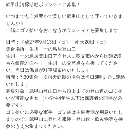
武甲山清掃活動ボランティア募集！
いつまでも自然豊かで美しい武甲山として守っていきま
せんか？
一緒にゴミ拾いをおこなうボランティアを募集します
日時：平成27年9月13日（日） 雨天20日（日）
集合場所：生川 一の鳥居登山口
生川 一の鳥居登山口アクセス…秩父市内から国道299
号を飯能方面へ→「生川」の交差点を右折してくださ
い。当日は係員が駐車場案内いたします
時間：7:30集合 ※雨天延期の場合は当日6時までに連絡
いたします
募集対象：武甲山登山口から頂上までの登山道のゴミ拾
いが可能な男女 （小学生4年生以下は保護者の同伴が必
要です）
ゴミ拾いに必要な軍手・ゴミ袋は主催者側が用意いたし
ますので、武甲山に登れる服装・登山靴・飲み物等を持
参のうえお集まりください。