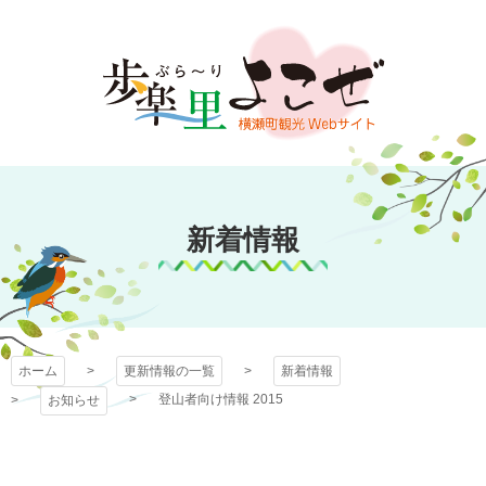
コ
ン
テ
ン
ツ
本
文
歩楽～里（ぶら～
へ
ス
新着情報
り）よこぜ
キ
ッ
プ
ホーム
更新情報の一覧
新着情報
登山者向け情報 2015
お知らせ