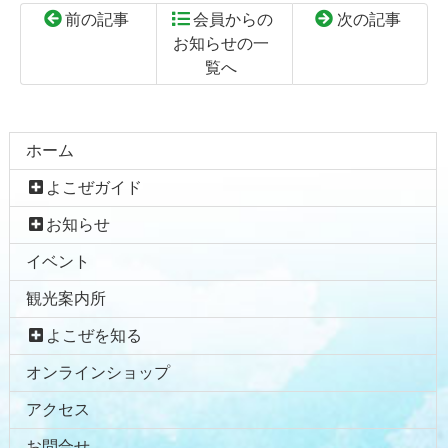
前の記事
会員からの
次の記事
お知らせの一
覧へ
コ
ペ
ン
ー
テ
ジ
ホーム
ン
の
よこぜガイド
ツ
先
本
頭
お知らせ
文
へ
イベント
の
戻
先
る
観光案内所
頭
へ
よこぜを知る
戻
オンラインショップ
る
アクセス
お問合せ