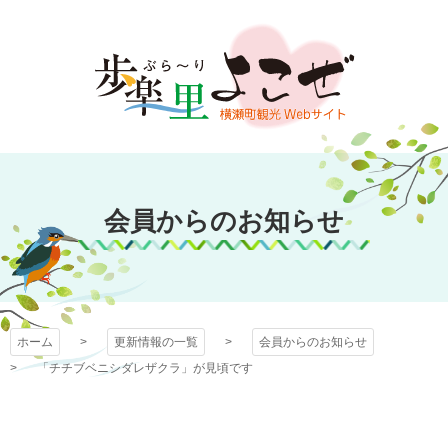
コ
ン
テ
ン
ツ
本
文
歩楽～里（ぶら～
へ
ス
会員からのお知らせ
り）よこぜ
キ
ッ
プ
ホーム
更新情報の一覧
会員からのお知らせ
「チチブベニシダレザクラ」が見頃です