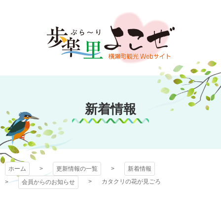
コ
ン
テ
ン
ツ
本
文
歩楽～里（ぶら～
へ
ス
新着情報
り）よこぜ
キ
ッ
プ
ホーム
更新情報の一覧
新着情報
カタクリの花が見ごろ
会員からのお知らせ