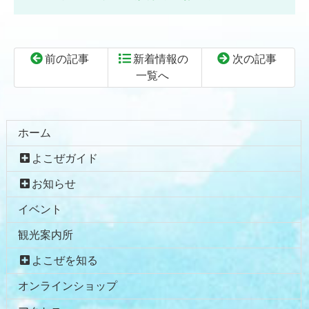
前の記事
新着情報の
次の記事
一覧へ
コ
ペ
ン
ー
テ
ジ
ホーム
ン
の
よこぜガイド
ツ
先
本
頭
お知らせ
文
へ
イベント
の
戻
先
る
観光案内所
頭
へ
よこぜを知る
戻
オンラインショップ
る