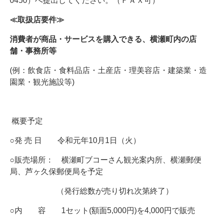
0450）へ提出してください。（ＦＡＸ可）
≪取扱店要件≫
消費者が商品・サービスを購入できる、横瀬町内の店
舗・事務所等
(例：飲食店・食料品店・土産店・理美容店・建築業・造
園業・観光施設等)
概要予定
○発 売 日 令和元年10月1日（火）
○販売場所： 横瀬町ブコーさん観光案内所、横瀬郵便
局、芦ヶ久保郵便局を予定
（発行総数が売り切れ次第終了）
○内 容 1セット(額面5,000円)を4,000円で販売