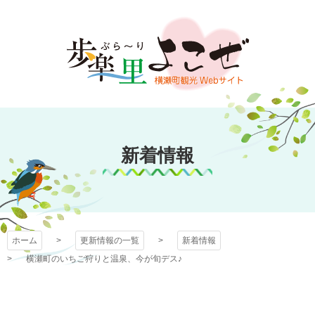
コ
ン
テ
ン
ツ
本
文
歩楽～里（ぶら～
へ
ス
新着情報
り）よこぜ
キ
ッ
プ
ホーム
更新情報の一覧
新着情報
横瀬町のいちご狩りと温泉、今が旬デス♪