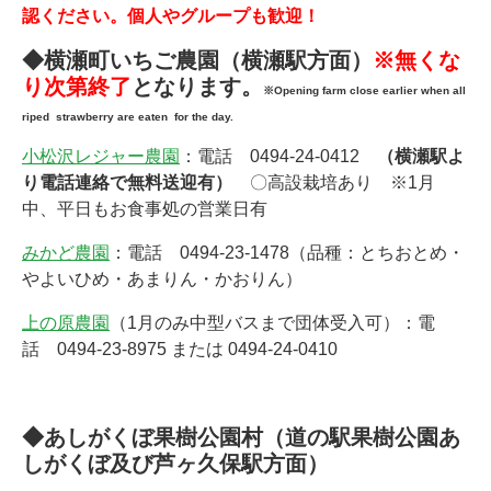
認ください。個人やグループも歓迎！
◆横瀬町いちご農園（横瀬駅方面）
※
無くな
り次第終了
となります。
※Opening farm close earlier when all
riped strawberry are eaten for the day.
小松沢レジャー農園
：電話 0494-24-0412
（横瀬駅よ
り電話連絡で無料送迎有）
〇高設栽培あり ※1月
中、平日もお食事処の営業日有
みかど農園
：電話 0494-23-1478（品種：とちおとめ・
やよいひめ・あまりん・かおりん）
上の原農園
（1月のみ中型バスまで団体受入可）：電
話 0494-23-8975 または 0494-24-0410
◆あしがくぼ果樹公園村（道の駅果樹公園あ
しがくぼ及び芦ヶ久保駅方面）