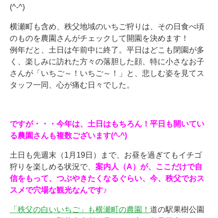
(^-^)
横瀬町も含め、秩父地域のいちご狩りは、その日食べ頃
のものを農園さんがチェックして開園を決めます！
例年だと、土日は午前中に終了。平日はどこも閉園が多
く、楽しみに訪れた方々の落胆した顔、特に小さなお子
さんが「いちご～！いちご～！」と、悲しむ姿を見てス
タッフ一同、心が痛む日々でした。
ですが・・・今年は、土日はもちろん！平日も開いてい
る農園さんも複数ございます(^-^)
土日も先週末（1月19日）まで、お昼を過ぎてもイチゴ
狩りを楽しめる状況で、
案内人（A）が、ここだけで自
信をもって、つぶやきたくなるぐらい、今、秩父でおス
スメで穴場な観光なんです♪
「秩父の白いいちご」も横瀬町の農園！
道の駅果樹公園