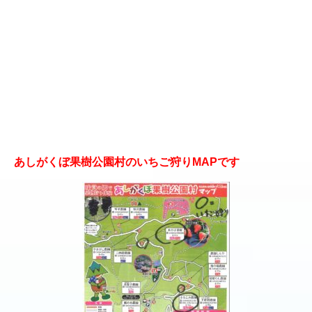
あしがくぼ果樹公園村のいちご狩りMAPです