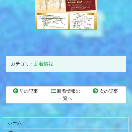
カテゴリ：
新着情報
前の記事
新着情報の
次の記事
一覧へ
コ
ペ
ン
ー
テ
ジ
ホーム
ン
の