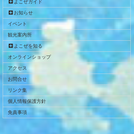
よこぜガイド
ツ
先
本
頭
お知らせ
文
へ
イベント
の
戻
先
る
観光案内所
頭
へ
よこぜを知る
戻
オンラインショップ
る
アクセス
お問合せ
リンク集
個人情報保護方針
免責事項