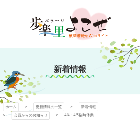
コ
ン
テ
ン
ツ
本
文
歩楽～里（ぶら～
へ
ス
新着情報
り）よこぜ
キ
ッ
プ
ホーム
更新情報の一覧
新着情報
4/4・4/5臨時休業
会員からのお知らせ