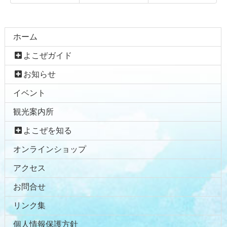
コ
ペ
ン
ー
テ
ジ
ホーム
ン
の
よこぜガイド
ツ
先
本
頭
お知らせ
文
へ
イベント
の
戻
先
る
観光案内所
頭
へ
よこぜを知る
戻
オンラインショップ
る
アクセス
お問合せ
リンク集
個人情報保護方針