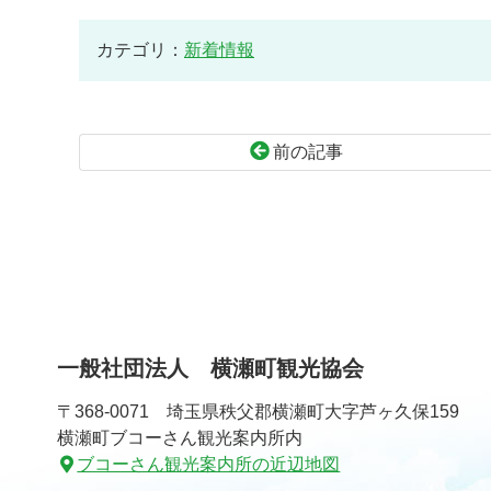
カテゴリ：
新着情報
前の記事
コ
ペ
ン
ー
テ
ジ
ン
の
ツ
先
本
頭
文
へ
一般社団法人 横瀬町観光協会
の
戻
先
る
〒368-0071 埼玉県秩父郡横瀬町大字芦ヶ久保159
頭
横瀬町ブコーさん観光案内所内
へ
ブコーさん観光案内所の近辺地図
戻