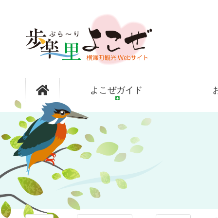
コ
ン
テ
ン
ツ
本
文
歩楽～里
へ
よこぜガイド
ス
キ
ッ
（ぶら～
プ
り）よこぜ