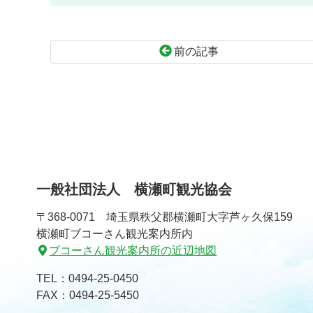
前の記事
コ
ペ
ン
ー
テ
ジ
ン
の
ツ
先
本
頭
文
へ
一般社団法人 横瀬町観光協会
の
戻
先
る
〒368-0071 埼玉県秩父郡横瀬町大字芦ヶ久保159
頭
横瀬町ブコーさん観光案内所内
へ
ブコーさん観光案内所の近辺地図
戻
る
TEL：
0494-25-0450
FAX：0494-25-5450