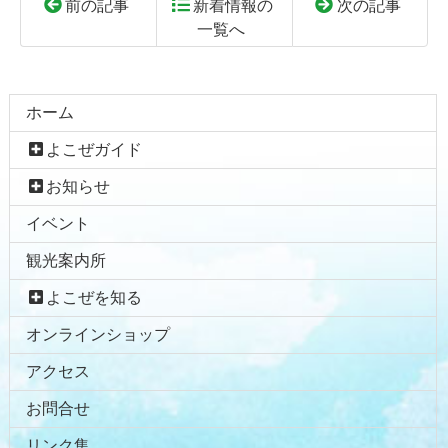
前の記事
新着情報の
次の記事
一覧へ
コ
ペ
ン
ー
テ
ジ
ホーム
ン
の
よこぜガイド
ツ
先
本
頭
お知らせ
文
へ
イベント
の
戻
先
る
観光案内所
頭
へ
よこぜを知る
戻
オンラインショップ
る
アクセス
お問合せ
リンク集