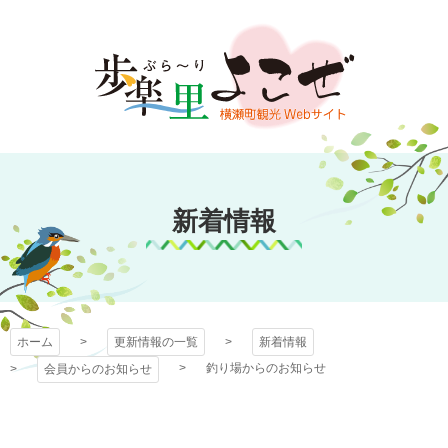
コ
ン
テ
ン
ツ
本
文
歩楽～里（ぶら～
へ
ス
新着情報
り）よこぜ
キ
ッ
プ
ホーム
更新情報の一覧
新着情報
釣り場からのお知らせ
会員からのお知らせ